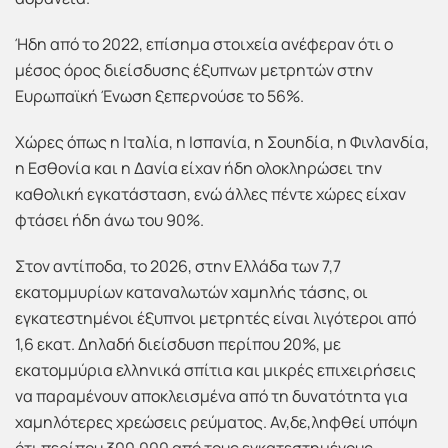
Ήδη από το 2022, επίσημα στοιχεία ανέφεραν ότι ο
μέσος όρος διείσδυσης έξυπνων μετρητών στην
Ευρωπαϊκή Ένωση ξεπερνούσε το 56%.
Χώρες όπως η Ιταλία, η Ισπανία, η Σουηδία, η Φινλανδία,
η Εσθονία και η Δανία είχαν ήδη ολοκληρώσει την
καθολική εγκατάσταση, ενώ άλλες πέντε χώρες είχαν
φτάσει ήδη άνω του 90%.
Στον αντίποδα, το 2026, στην Ελλάδα των 7,7
εκατομμυρίων καταναλωτών χαμηλής τάσης, οι
εγκατεστημένοι έξυπνοι μετρητές είναι λιγότεροι από
1,6 εκατ. Δηλαδή διείσδυση περίπου 20%, με
εκατομμύρια ελληνικά σπίτια και μικρές επιχειρήσεις
να παραμένουν αποκλεισμένα από τη δυνατότητα για
χαμηλότερες χρεώσεις ρεύματος. Αν,δε,ληφθεί υπόψη