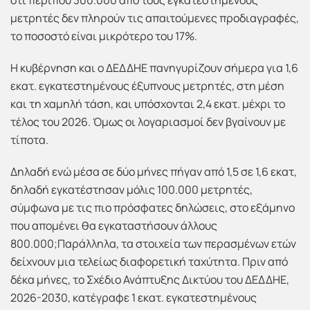
ότι περίπου 300.000 από τους εγκατεστημένους
μετρητές δεν πληρούν τις απαιτούμενες προδιαγραφές,
το ποσοστό είναι μικρότερο του 17%.
Η κυβέρνηση και ο ΔΕΔΔΗΕ πανηγυρίζουν σήμερα για 1,6
εκατ. εγκατεστημένους έξυπνους μετρητές, στη μέση
και τη χαμηλή τάση, και υπόσχονται 2,4 εκατ. μέχρι το
τέλος του 2026. Όμως οι λογαριασμοί δεν βγαίνουν με
τίποτα.
Δηλαδή ενώ μέσα σε δύο μήνες πήγαν από 1,5 σε 1,6 εκατ,
δηλαδή εγκατέστησαν μόλις 100.000 μετρητές,
σύμφωνα με τις πιο πρόσφατες δηλώσεις, στο εξάμηνο
που απομένει θα εγκαταστήσουν άλλους
800.000;Παράλληλα, τα στοιχεία των περασμένων ετών
δείχνουν μια τελείως διαφορετική ταχύτητα. Πριν από
δέκα μήνες, το Σχέδιο Ανάπτυξης Δικτύου του ΔΕΔΔΗΕ,
2026-2030, κατέγραφε 1 εκατ. εγκατεστημένους