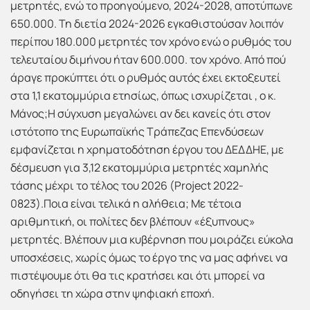
μετρητές, ενώ το προηγούμενο, 2024-2028, αποτύπωνε
650.000. Τη διετία 2024-2026 εγκαθιστούσαν λοιπόν
περίπου 180.000 μετρητές τον χρόνο ενώ ο ρυθμός του
τελευταίου διμήνου ήταν 600.000. τον χρόνο. Από πού
άραγε προκύπτει ότι ο ρυθμός αυτός έχει εκτοξευτεί
στα 1,1 εκατομμύρια ετησίως, όπως ισχυρίζεται , ο κ.
Μάνος;Η σύγχυση μεγαλώνει αν δει κανείς ότι στον
ιστότοπο της Ευρωπαϊκής Τράπεζας Επενδύσεων
εμφανίζεται η χρηματοδότηση έργου του ΔΕΔΔΗΕ, με
δέσμευση για 3,12 εκατομμύρια μετρητές χαμηλής
τάσης μέχρι το τέλος του 2026 (Project 2022-
0823).Ποια είναι τελικά η αλήθεια; Με τέτοια
αριθμητική, οι πολίτες δεν βλέπουν «έξυπνους»
μετρητές. Βλέπουν μια κυβέρνηση που μοιράζει εύκολα
υποσχέσεις, χωρίς όμως το έργο της να μας αφήνει να
πιστέψουμε ότι θα τις κρατήσει και ότι μπορεί να
οδηγήσει τη χώρα στην ψηφιακή εποχή.