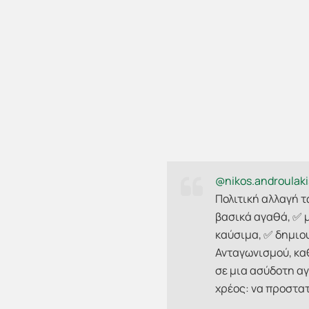
@nikos.androulaki
Πολιτική αλλαγή 
βασικά αγαθά, ✅ μ
καύσιμα, ✅ δημιο
Ανταγωνισμού, κα
σε μια ασύδοτη αγο
χρέος: να προστατ