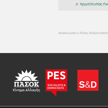
♬ πρωτότυπος ήχο
Ανακοινώσεις
Νίκος Ανδρουλάκη
,