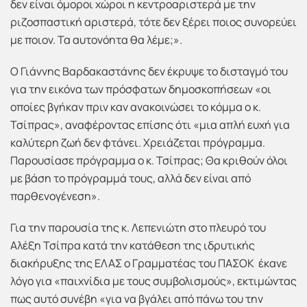
δεν είναι όμοροι χώροι η κεντροαριστερά με την
ριζοσπαστική αριστερά, τότε δεν ξέρει ποιος συνορεύει
με ποιον. Τα αυτονόητα θα λέμε;».
Ο Γιάννης Βαρδακαστάνης δεν έκρυψε το δισταγμό του
για την εικόνα των πρόσφατων δημοσκοπήσεων «οι
οποίες βγήκαν πριν καν ανακοινώσει το κόμμα ο κ.
Τσίπρας», αναφέροντας επίσης ότι «μια απλή ευχή για
καλύτερη ζωή δεν φτάνει. Χρειάζεται πρόγραμμα.
Παρουσίασε πρόγραμμα ο κ. Τσίπρας; Θα κριθούν όλοι
με βάση το πρόγραμμά τους, αλλά δεν είναι από
παρθενογένεση».
Για την παρουσία της κ. Λεπενιώτη στο πλευρό του
Αλέξη Τσίπρα κατά την κατάθεση της ιδρυτικής
διακήρυξης της ΕΛΑΣ ο Γραμματέας του ΠΑΣΟΚ έκανε
λόγο για «παιχνίδια με τους συμβολισμούς», εκτιμώντας
πως αυτό συνέβη «για να βγάλει από πάνω του την