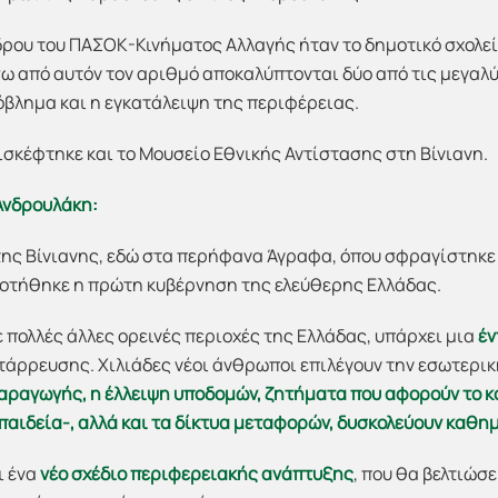
ρου του ΠΑΣΟΚ-Κινήματος Αλλαγής ήταν το δημοτικό σχολεί
σω από αυτόν τον αριθμό αποκαλύπτονται δύο από τις μεγαλ
βλημα και η εγκατάλειψη της περιφέρειας.
πισκέφτηκε και το Μουσείο Εθνικής Αντίστασης στη Βίνιανη.
 Ανδρουλάκη:
ης Βίνιανης, εδώ στα περήφανα Άγραφα, όπου σφραγίστηκε 
ροτήθηκε η πρώτη κυβέρνηση της ελεύθερης Ελλάδας.
ε πολλές άλλες ορεινές περιοχές της Ελλάδας, υπάρχει μια
έν
ατάρρευσης. Χιλιάδες νέοι άνθρωποι επιλέγουν την εσωτερικ
αραγωγής, η έλλειψη υποδομών, ζητήματα που αφορούν το κο
παιδεία-, αλλά και τα δίκτυα μεταφορών, δυσκολεύουν καθη
ι ένα
νέο σχέδιο περιφερειακής ανάπτυξης
, που θα βελτιώσε