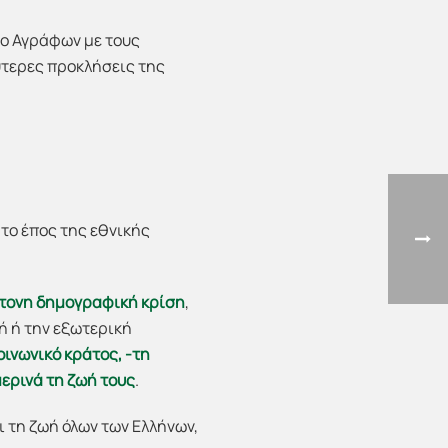
ο Αγράφων με τους
ύτερες προκλήσεις της
το έπος της εθνικής
τονη δημογραφική κρίση
,
ή ή την εξωτερική
ινωνικό κράτος, -τη
μερινά τη ζωή τους
.
ι τη ζωή όλων των Ελλήνων,