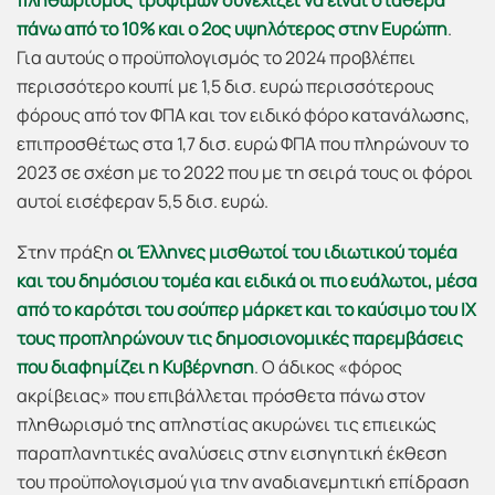
πληθωρισμός τροφίμων συνεχίζει να είναι σταθερά
πάνω από το 10% και ο 2ος υψηλότερος στην Ευρώπη
.
Για αυτούς ο προϋπολογισμός το 2024 προβλέπει
περισσότερο κουπί με 1,5 δισ. ευρώ περισσότερους
φόρους από τον ΦΠΑ και τον ειδικό φόρο κατανάλωσης,
επιπροσθέτως στα 1,7 δισ. ευρώ ΦΠΑ που πληρώνουν το
2023 σε σχέση με το 2022 που με τη σειρά τους οι φόροι
αυτοί εισέφεραν 5,5 δισ. ευρώ.
Στην πράξη
οι Έλληνες μισθωτοί του ιδιωτικού τομέα
και του δημόσιου τομέα και ειδικά οι πιο ευάλωτοι, μέσα
από το καρότσι του σούπερ μάρκετ και το καύσιμο του ΙΧ
τους προπληρώνουν τις δημοσιονομικές παρεμβάσεις
που διαφημίζει η Κυβέρνηση
. Ο άδικος «φόρος
ακρίβειας» που επιβάλλεται πρόσθετα πάνω στον
πληθωρισμό της απληστίας ακυρώνει τις επιεικώς
παραπλανητικές αναλύσεις στην εισηγητική έκθεση
του προϋπολογισμού για την αναδιανεμητική επίδραση