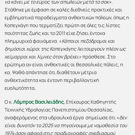
να κάνει με το εύρος των απωλειών μετά το σοκ».
Στάθηκε με έμφαση σε καλές διεθνείς πρακτικές και
εμβληματικά παραδείγματα ανθεκτικών πόλεων, όπως η
Κοπεγχάγη που τερματίζει πρώτη σε όλες τις λίστες
ποιότητας ζωής και το 2011 είχε ζήσει έντονα
πλημμυρικά φαινόμενα. «
Κάποιοι πεζόδρομοι και
δημόσιοι χώροι της Κοπεγχάγης λειτουργούν πλέον ως
χείμαρροι και λίμνες όταν βρέχει»
πρόσθεσε. Στο
ερώτημα αν είναι ανθεκτικές οι θεσσαλικές πόλεις, η
κα. Ψαθά απάντησε ότι διαθέτουν μέτρια
ανθεκτικότητα και έντονη περιβαλλοντική
ευαλωτότητα.
Ο κ.
Λάμπρος Βασιλειάδης
, Επίκουρος Καθηγητής
Τεχνικής Υδρολογίας Πανεπιστημίου Θεσσαλίας,
αναφερόμενος στα υδραυλικά έργα σημείωσε ότι «
δεν
είναι δυνατόν το 2025 να πηγαίνουμε με νομοθεσία του
1974 όσον αφορά στις προδιαγραφές σχεδιασμού