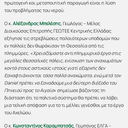
πρωτογενή και μεταποιητική παραγωγή είναι η λύση
του προβλήματος του νερού.
Ο κ.
Αλέξανδρος Μπελέσης
, Γεωλόγος – Μέλος
Διοικούσας Επιτροπής ΓΕΩΤΕΕ Κεντρικής Ελλάδας
εξήγησε τις στρεβλώσεις παλαιότερων υποδομών που
εν πολλοίς δεν θωράκισαν τη Θεσσαλία από τις
πλημμύρες. «
Χρειαζόμαστε αντιπλημμυρικά έργα στις
μεγάλες θεσσαλικές πόλεις, ενίσχυση των αναχωμάτων
κοντά στους αστικούς ιστούς γιατί εξαρχής δεν
ξαναφτιάχνονται τόσα πολλά αναχώματα, ενώ μετά τον
Daniel
πρέπει να ξαναδούμε μια δεύτερη διέξοδο του
Πηνειού προς το Αιγαίο
» σημείωσε βάζοντας τη
διάσταση ότι το πολιτικό σύστημα θα πρέπει να λάβει
μια τελική απόφαση για το τι μέλλει γενέσθαι με τα έργα
του Αχελώου.
Ο κ.
Κωνσταντίνος Καραμπατσάς
, Γεωπόνος ΕΛΓΑ –