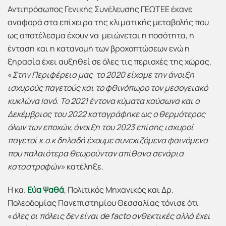
Αντιπρόσωπος Γενικής Συνέλευσης ΓΕΩΤΕΕ έκανε
αναφορά στα επίχειρα της κλιματικής μεταβολής που
ως αποτέλεσμα έχουν να μειώνεται η ποσότητα, η
ένταση και η κατανομή των βροχοπτώσεων ενώ η
ξηρασία έχει αυξηθεί σε όλες τις περιοχές της χώρας.
«
Στην Περιφέρεια μας
το 2020 είχαμε την άνοιξη
ισχυρούς παγετούς και το φθινόπωρο τον μεσογειακό
κυκλώνα Ιανό. Το 2021 έντονα κύματα καύσωνα και ο
Δεκέμβριος του 2022 καταγράφηκε ως ο θερμότερος
όλων των εποχών, άνοιξη του 2023 επίσης ισχυροί
παγετοί κ.ο.κ δηλαδή έχουμε συνεχιζόμενα φαινόμενα
που παλαιότερα θεωρούνταν απίθανα σενάρια
καταστροφών»
κατέληξε.
Η κα.
Εύα Ψαθά
, Πολιτικός Μηχανικός και Δρ.
Πολεοδομίας Πανεπιστημίου Θεσσαλίας τόνισε ότι
«
όλες οι πόλεις δεν είναι
de
facto
ανθεκτικές αλλά έχει