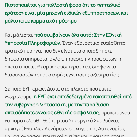
Πιστοποιείται για πολλοστή φορά ότι το «επιτελικό
κράτος» είναι μία μηχανή ειδικών εξυπηρετήσεων, και
μάλιστα με κομματικό πρόσημο
.
Και μάλιστα,
πού συμβαίνουν όλα αυτά; Στην Εθνική
Υπηρεσία Πληροφοριών
. Έναν εξαιρετικά ευαίσθητο
κρατικό πυρήνα, που δεν είναι μία οποιαδήποτε
δημόσια υπηρεσία, αλλά υπηρεσία πληροφοριών, η
οποία απαιτεί θεσμική ουδετερότητα, διαφάνεια
διαδικασιών και αυστηρές εγγυήσεις αξιοκρατίας.
Σε ποια ΕΥΠ όμως; Διότι, στο πλαίσιο που εμείς
γνωρίζουμε,
η ΕΥΠ έχει αποδεδειγμένα κακοποιηθεί από
την κυβέρνηση Μητσοτάκη
,
με την παραβίαση
οποιαδήποτε έννοιας εθνικής ασφάλειας
, προκειμένου
να παρακολουθηθεί το μισό Υπουργικό Συμβούλιο,
αρχηγοί Ενόπλων Δυνάμεων, αρχηγοί της Αστυνομίας,
δημοσιογράφοι, πολιτικοί αντίπαλοι, ανάμεσα στους