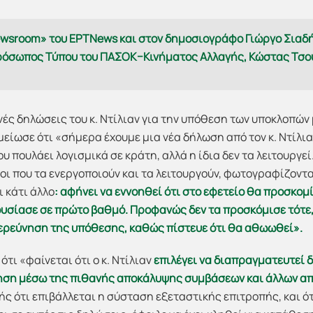
ewsroom» του ΕΡΤNews και στον δημοσιογράφο Γιώργο Σια
ρόσωπος Τύπου του ΠΑΣΟΚ–Κινήματος Αλλαγής, Κώστας Τσο
ές δηλώσεις του κ. Ντίλιαν για την υπόθεση των υποκλοπών
ημείωσε ότι «σήμερα έχουμε μια νέα δήλωση από τον κ. Ντίλι
ου πουλάει λογισμικά σε κράτη, αλλά η ίδια δεν τα λειτουργεί
ίνοι που τα ενεργοποιούν και τα λειτουργούν, φωτογραφίζοντ
ι κάτι άλλο
: αφήνει να εννοηθεί ότι στο εφετείο θα προσκομ
ουσίασε σε πρώτο βαθμό. Προφανώς δεν τα προσκόμισε τότε,
ερεύνηση της υπόθεσης, καθώς πίστευε ότι θα αθωωθεί».
ότι «φαίνεται ότι ο κ. Ντίλιαν
επιλέγει να διαπραγματευτεί 
ηση μέσω της πιθανής αποκάλυψης συμβάσεων και άλλων απ
χής ότι επιβάλλεται η σύσταση εξεταστικής επιτροπής, και ό