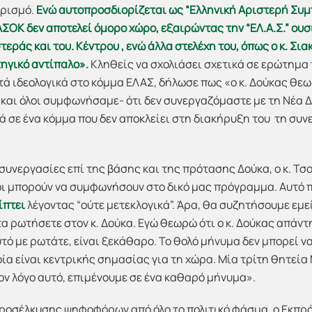
ορισμό.
Ενώ αυτοπροσδιορίζεται ως “Ελληνική Αριστερή Συ
ΑΣΟΚ δεν αποτελεί όμορο χώρο, εξαιρώντας την “ΕΛ.Α.Σ.” ου
εράς και του. Κέντρου , ενώ άλλα στελέχη του, όπως ο κ. Σι
ηγικό αντίπαλο».
Κληθείς να σχολιάσει σχετικά σε ερώτημα
ντά ιδεολογικά στο κόμμα ΕΛΑΣ, δήλωσε πως «ο κ. Δούκας θε
και όλοι συμφωνήσαμε- ότι δεν συνεργαζόμαστε με τη Νέα Δ
ικά σε ένα κόμμα που δεν αποκλείει στη διακήρυξη του τη συν
συνεργασίες επί της βάσης και της πρότασης Δούκα, ο κ. Τσ
οι μπορούν να συμφωνήσουν στο δικό μας πρόγραμμα. Αυτό πο
ρίπτει
λέγοντας “ούτε μετεκλογικά”. Άρα, θα συζητήσουμε εμεί
τα ρωτήσετε στον κ. Δούκα. Εγώ θεωρώ ότι ο κ. Δούκας απάν
υτό με ρωτάτε, είναι ξεκάθαρο. Το θολό μήνυμα δεν μπορεί ν
ία είναι κεντρικής σημασίας για τη χώρα. Μία τρίτη θητεί
 τον λόγο αυτό, επιμένουμε σε ένα καθαρό μήνυμα».
προσέλκυσης ψηφοφόρων από όλο το πολιτικό φάσμα, ο Εκπ