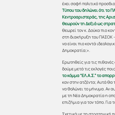
έχει σαφή πολιτικό προσδι
Τύπου του δηλώνει ότι το Π
Κεντροαριστεράς, της Αριστ
θεωρούν τη Δεξιά ως στρατ
θεωρεί τον κ. Δούκα πιο κο
στη διακήρυξη του ΠΑΣΟΚ -
να είναι πιο κοντά ιδεολογ
Δημοκρατία;».
Ερωτηθείς για τις πιθανές 
δούμε μετά τις εκλογές ποι
το κόμμα “ΕΛ.Α.Σ.” το απορ
καν στην ατζέντα; Αυτά θα 
να θολώνει το μήνυμα. Αν α
με τη Νέα Δημοκρατία η οπο
επιζήμια για τον τόπο. Για
Σχετικά με τη στρατηγική 