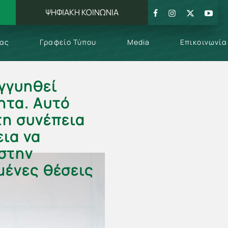
ΨΗΦΙΑΚΗ ΚΟΙΝΩΝΙΑ
μας
Γραφείο Τύπου
Media
Επικοινωνία
εγγυηθεί
ητα. Αυτό
τη συνέπεια
εια να
στην
μένες θέσεις