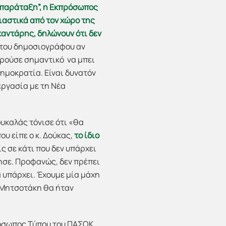
μπαράταξη”, η Εκπρόσωπος
σιαστικά από τον χώρο της
ακαντάρης, δηλώνουν ότι δεν
 του δημοσιογράφου αν
ωρούσε σημαντικό να μπει
ημοκρατία. Είναι δυνατόν
εργασία με τη Νέα
ουκαλάς τόνισε ότι «θα
υ είπε ο κ. Δούκας,
το ίδιο
ς σε κάτι που δεν υπάρχει
τησε. Προφανώς, δεν πρέπει
α υπάρχει. Έχουμε μία μάχη
α Μητσοτάκη θα ήταν
ρόσωπος Τύπου του ΠΑΣΟΚ