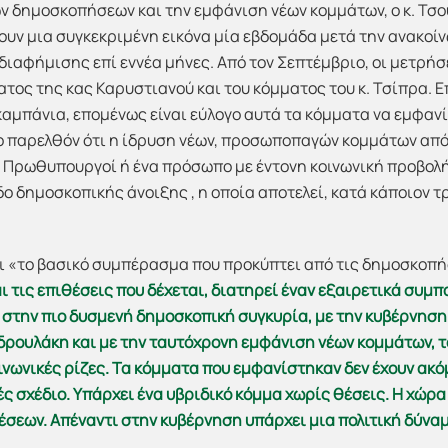
ν δημοσκοπήσεων και την εμφάνιση νέων κομμάτων, ο κ. Τσου
υν μια συγκεκριμένη εικόνα μία εβδομάδα μετά την ανακοίν
 διαφήμισης επί εννέα μήνες. Από τον Σεπτέμβριο, οι μετρή
τος της κας Καρυστιανού και του κόμματος του κ. Τσίπρα. Ε
καμπάνια, επομένως είναι εύλογο αυτά τα κόμματα να εμφανί
ο παρελθόν ότι η ίδρυση νέων, προσωποπαγών κομμάτων από
Πρωθυπουργοί ή ένα πρόσωπο με έντονη κοινωνική προβολή
ο δημοσκοπικής άνοιξης , η οποία αποτελεί, κατά κάποιον τρ
ι «το βασικό συμπέρασμα που προκύπτει από τις δημοσκοπήσ
αι τις επιθέσεις που δέχεται, διατηρεί έναν εξαιρετικά συμ
ι στην πιο δυσμενή δημοσκοπική συγκυρία, με την κυβέρνηση
νδρουλάκη και με την ταυτόχρονη εμφάνιση νέων κομμάτων, τ
οινωνικές ρίζες. Τα κόμματα που εμφανίστηκαν δεν έχουν ακ
 σχέδιο. Υπάρχει ένα υβριδικό κόμμα χωρίς θέσεις. Η χώρα 
σεων. Απέναντι στην κυβέρνηση υπάρχει μια πολιτική δύνα