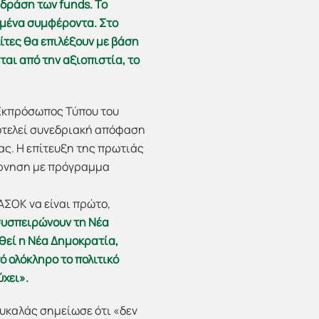
 δράση των funds. Το
νωμένα συμφέροντα. Στο
λίτες θα επιλέξουν με βάση
ται από την αξιοπιστία, το
 Εκπρόσωπος Τύπου του
οτελεί συνεδριακή απόφαση
ας. Η επίτευξη της πρωτιάς
βέρνηση με πρόγραμμα
ΑΣΟΚ να είναι πρώτο,
 συσπειρώνουν τη Νέα
ηθεί η Νέα Δημοκρατία,
 ολόκληρο το πολιτικό
ύχει».
ουκαλάς σημείωσε ότι «δεν