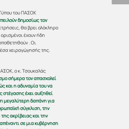
 Τύπου του ΠΑΣΟΚ
πειλούν δημοσίως τον
ετρήσεις, θα βρει ολόκληρο
ι ορισμένοι έχουν ήδη
οποθετηθούν . Οι
μέσα χειραγώγησής της.
ΑΣΟΚ, ο κ. Τσουκαλάς
σμο σήμερα τον απασχολεί
ώς και η αδυναμία του να
ος στέγασης έχει αυξηθεί
τη μεγαλύτερη δαπάνη για
υρωπαϊκή σύγκλιση, την
της ακρίβειας και την
 απέναντι σε μια κυβέρνηση