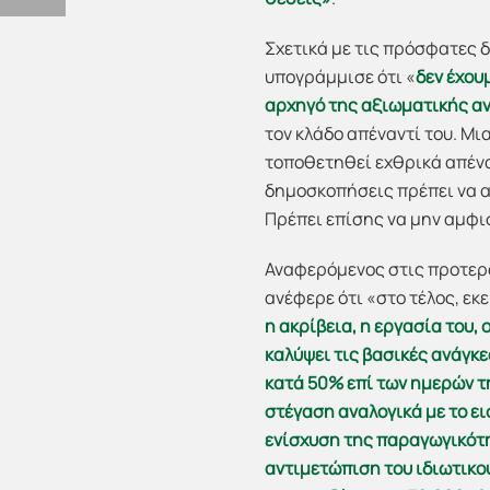
Σχετικά με τις πρόσφατες 
υπογράμμισε ότι «
δεν έχου
αρχηγό της αξιωματικής αν
τον κλάδο απέναντί του. Μι
τοποθετηθεί εχθρικά απέναν
δημοσκοπήσεις πρέπει να α
Πρέπει επίσης να μην αμφισ
Αναφερόμενος στις προτερα
ανέφερε ότι «στο τέλος, εκ
η ακρίβεια, η εργασία του,
καλύψει τις βασικές ανάγκε
κατά 50% επί των ημερών τ
στέγαση αναλογικά με το ε
ενίσχυση της παραγωγικότη
αντιμετώπιση του ιδιωτικο