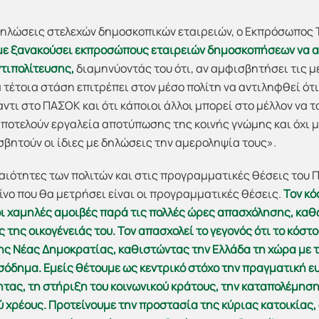
δηλώσεις στελεχών δημοσκοπικών εταιρειών, ο Εκπρόσωπος
με ξανακούσει εκπροσώπους εταιρειών δημοσκοπήσεων να α
τιπολίτευσης,
διαμηνύοντάς του ότι, αν αμφισβητήσει τις μ
α τέτοια στάση επιτρέπει στον μέσο πολίτη να αντιληφθεί ότ
τι στο ΠΑΣΟΚ και ότι κάποιοι άλλοι μπορεί στο μέλλον να τ
ποτελούν εργαλεία αποτύπωσης της κοινής γνώμης και όχι 
βητούν οι ίδιες με δηλώσεις την αμεροληψία τους».
ιότητες των πολιτών και στις προγραμματικές θέσεις του Π
είνο που θα μετρήσει είναι οι προγραμματικές θέσεις.
Τον κό
 οι χαμηλές αμοιβές παρά τις πολλές ώρες απασχόλησης, καθ
ς της οικογένειάς του. Τον απασχολεί το γεγονός ότι το κόστ
ης Νέας Δημοκρατίας, καθιστώντας την Ελλάδα τη χώρα με 
ισόδημα. Εμείς θέτουμε ως κεντρικό στόχο την πραγματική ε
τας, τη στήριξη του κοινωνικού κράτους, την καταπολέμηση 
ύ χρέους. Προτείνουμε την προστασία της κύριας κατοικίας,