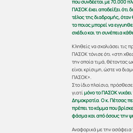
που συνδέεται με 70.000 πλ
ΠΑΣΟΚ έχει αποδείξει ότι δ
τέλος της διαδρομής, όταν 
το ποιος μπορεί να εγγυηθε
σχέδιο και τη συνέπεια κάθ
Κληθείς να σχολιάσει τις 
ΠΑΣΟΚ τόνισε ότι «στη χθε
την οποία τιμά, θέτοντας ω
είναι κρίσιμη, ώστε να δι
ΠΑΣΟΚ».
Στο ίδιο πλαίσιο, πρόσθεσε
γιατί
μόνο το ΠΑΣΟΚ νικάει
Δημοκρατία
.
Ο κ. Πέτσας π
πρέπει το κόμμα που βρίσκ
φάσμα και από όσους την ψή
Αναφορικά με την ασάφεια τ