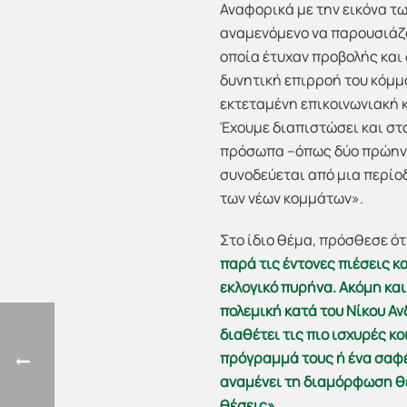
Αναφορικά με την εικόνα τω
αναμενόμενο να παρουσιάζο
οποία έτυχαν προβολής και
δυνητική επιρροή του κόμμα
εκτεταμένη επικοινωνιακή 
Έχουμε διαπιστώσει και στ
πρόσωπα –όπως δύο πρώην 
συνοδεύεται από μια περίοδ
των νέων κομμάτων».
Στο ίδιο θέμα, πρόσθεσε ότ
παρά τις έντονες πιέσεις κ
εκλογικό πυρήνα. Ακόμη κα
πολεμική κατά του Νίκου Α
διαθέτει τις πιο ισχυρές κ
πρόγραμμά τους ή ένα σαφές
αναμένει τη διαμόρφωση θέ
θέσεις»
.