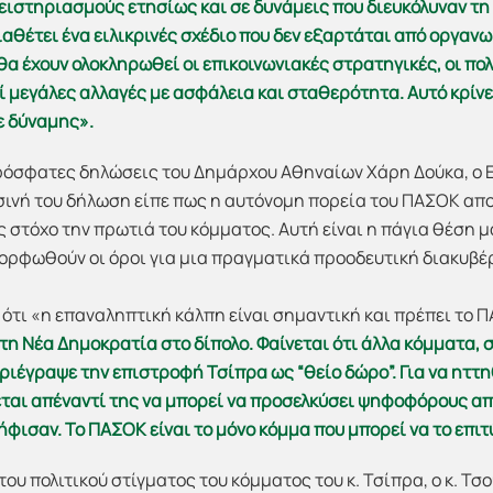
ειστηριασμούς ετησίως και σε δυνάμεις που διευκόλυναν τη
ιαθέτει ένα ειλικρινές σχέδιο που δεν εξαρτάται από οργα
θα έχουν ολοκληρωθεί οι επικοινωνιακές στρατηγικές, οι πο
ί μεγάλες αλλαγές με ασφάλεια και σταθερότητα. Αυτό κρίνε
ε δύναμης».
πρόσφατες δηλώσεις του Δημάρχου Αθηναίων Χάρη Δούκα, ο
σινή του δήλωση είπε πως η αυτόνομη πορεία του ΠΑΣΟΚ απ
ς στόχο την πρωτιά του κόμματος. Αυτή είναι η πάγια θέση μ
αμορφωθούν οι όροι για μια πραγματικά προοδευτική διακυ
 ότι «η επαναληπτική κάλπη είναι σημαντική και πρέπει το Π
 τη Νέα Δημοκρατία στο δίπολο. Φαίνεται ότι άλλα κόμματα,
εριέγραψε την επιστροφή Τσίπρα ως “θείο δώρο”. Για να ηττ
εται απέναντί της να μπορεί να προσελκύσει ψηφοφόρους από
φισαν. Το ΠΑΣΟΚ είναι το μόνο κόμμα που μπορεί να το επιτ
ου πολιτικού στίγματος του κόμματος του κ. Τσίπρα, ο κ. Τσ