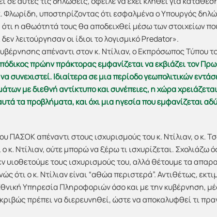
 σε αυτές τις δηλώσεις, όφειλε να έχει κληθεί για κατάθεση
κ. Φλωρίδη, υποστηρίζοντας ότι εσφαλμένα ο Υπουργός δηλώ
α ότι η αθωότητά τους θα αποδειχθεί μέσω των στοιχείων πο
δεν λειτούργησαν οι ίδιοι το λογισμικό Predator».
κυβέρνησης απέναντι στον κ. Ντίλιαν, ο Εκπρόσωπος Τύπου 
υπόδικος πρώην πράκτορας εμφανίζεται να εκβιάζει τον Πρω
να συνεχιστεί. Ιδιαίτερα σε μια περίοδο γεωπολιτικών εντ
μάτων με διεθνή αντίκτυπο και συνέπειες, η χώρα χρειάζετ
αυτά τα προβλήματα, και όχι μια ηγεσία που εμφανίζεται α
ου ΠΑΣΟΚ απέναντι στους ισχυρισμούς του κ. Ντίλιαν, ο κ. Τ
 ο κ. Ντίλιαν, ούτε μπορώ να ξέρω τι ισχυρίζεται. Σχολιάζω 
δεν υιοθετούμε τους ισχυρισμούς του, αλλά θέτουμε τα απα
ς ότι ο κ. Ντίλιαν είναι “αθώα περιστερά”. Αντιθέτως, εκτ
Εθνική Υπηρεσία Πληροφοριών όσο και με την κυβέρνηση, μ
ακριβώς πρέπει να διερευνηθεί, ώστε να αποκαλυφθεί τι πρ