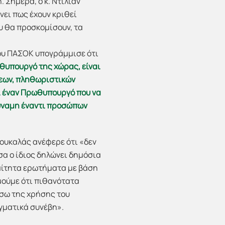
. Σήμερα, ο κ. Ντίλιαν
νει πως έχουν κριθεί
υ θα προσκομίσουν, τα
του ΠΑΣΟΚ υπογράμμισε ότι
θυπουργό της χώρας, είναι
άσεων, πληθωριστικών
αι έναν Πρωθυπουργό που να
δύναμη έναντι προσώπων
σουκαλάς ανέφερε ότι «δεν
όσα ο ίδιος δηλώνει δημόσια
ραίτητα ερωτήματα με βάση
ιμούμε ότι πιθανότατα
έσω της χρήσης του
αγματικά συνέβη».