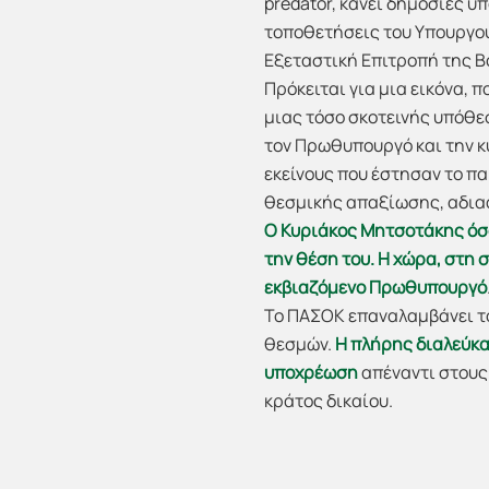
predator, κάνει δημόσιες υπ
τοποθετήσεις του Υπουργού
Εξεταστική Επιτροπή της Β
Πρόκειται για μια εικόνα, π
μιας τόσο σκοτεινής υπόθε
τον Πρωθυπουργό και την κ
εκείνους που έστησαν το 
θεσμικής απαξίωσης, αδιαφ
Ο Κυριάκος Μητσοτάκης όσο
την θέση του. Η χώρα, στη 
εκβιαζόμενο Πρωθυπουργό
Το ΠΑΣΟΚ επαναλαμβάνει το
θεσμών.
Η πλήρης διαλεύκ
υποχρέωση
απέναντι στους
κράτος δικαίου.