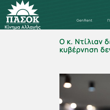
GenRent
Π
Ο κ. Ντίλιαν 
κυβέρνηση δε