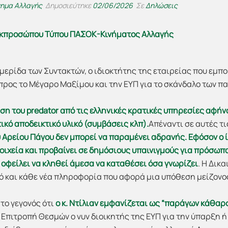
νημα Αλλαγής
Δημοσιεύτηκε
02/06/2026
Σε
Δηλώσεις
Εκπροσώπου Τύπου ΠΑΣΟΚ-Κινήματος Αλλαγής
μερίδα των Συντακτών, ο ιδιοκτήτης της εταιρείας που εμπ
ι προς το Μέγαρο Μαξίμου και την ΕΥΠ για το σκάνδαλο των 
ήση του predator από τις ελληνικές κρατικές υπηρεσίες αφήνο
τικό αποδεικτικό υλικό (συμβάσεις κλπ).
Απέναντι σε αυτές τ
 Αρείου Πάγου δεν μπορεί να παραμένει αδρανής. Εφόσον ο ίδ
τοιχεία και προβαίνει σε δημόσιους υπαινιγμούς για πρόσωπ
 οφείλει να κληθεί άμεσα να καταθέσει όσα γνωρίζει
. Η Δικ
ό και κάθε νέα πληροφορία που αφορά μια υπόθεση μείζονο
 το γεγονός ότι
ο κ. Ντίλιαν εμφανίζεται ως “παράγων κάθαρσ
ην Επιτροπή Θεσμών ο νυν διοικητής της ΕΥΠ για την ύπαρξη ή