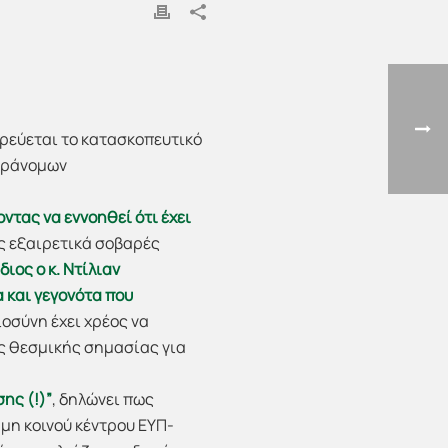
ορεύεται το κατασκοπευτικό
παράνομων
ντας να εννοηθεί ότι έχει
ις εξαιρετικά σοβαρές
ιος ο κ. Ντίλιαν
α και γεγονότα που
αιοσύνη έχει χρέος να
ς θεσμικής σημασίας για
ης (!)”
, δηλώνει πως
 μη κοινού κέντρου ΕΥΠ-