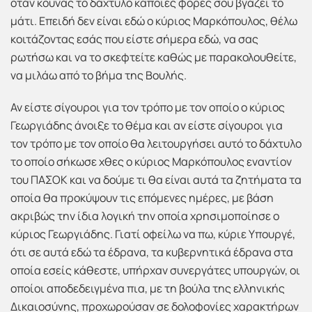
όταν κουνάς το δάχτυλο κάποιες φορές σου βγάζει το
μάτι. Επειδή δεν είναι εδώ ο κύριος Μαρκόπουλος, θέλω
κοιτάζοντας εσάς που είστε σήμερα εδώ, να σας
ρωτήσω και να το σκεφτείτε καθώς με παρακολουθείτε,
να μιλάω από το βήμα της Βουλής.
Αν είστε σίγουροι για τον τρόπο με τον οποίο ο κύριος
Γεωργιάδης άνοιξε το θέμα και αν είστε σίγουροι για
τον τρόπο με τον οποίο θα λειτουργήσει αυτό το δάχτυλο
το οποίο σήκωσε χθες ο κύριος Μαρκόπουλος εναντίον
του ΠΑΣΟΚ και να δούμε τι θα είναι αυτά τα ζητήματα τα
οποία θα προκύψουν τις επόμενες ημέρες, με βάση
ακριβώς την ίδια λογική την οποία χρησιμοποίησε ο
κύριος Γεωργιάδης. Γιατί οφείλω να πω, κύριε Υπουργέ,
ότι σε αυτά εδώ τα έδρανα, τα κυβερνητικά έδρανα στα
οποία εσείς κάθεστε, υπήρχαν συνεργάτες υπουργών, οι
οποίοι αποδεδειγμένα πια, με τη βούλα της ελληνικής
Δικαιοσύνης, προχωρούσαν σε δολοφονίες χαρακτήρων