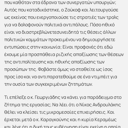
που καθόταν στα έδρανα των συνεργατών υπουργών;
Αυτός που καταδικάστηκε, ο Ζούκοφ και λειτουργούσε
ως εκείνος που ενεργοποιούσε τις στρατιές των τρολς
για να δολοφονούν πολιτικά αντιπάλους. Πόσο ηθικό
είναι να διαστρεβλώνετεσυνειδητά τις θέσεις άλλων
πολιτικών κομμάτων προκειμένου να δημιουργήσετε
εντυπώσεις στην κοινωνία; Είναι προφανές ότι εδώ
έχουμε μία προσπάθεια ριζικής απαξίωσης των θέσεων
της αντιπολίτευσης και ηθικής απαξίωσης των
προσώπων της. Φοβάστε όμως να σταθείτε ως ίσος
προς ίσο και να αντιπαρατεθούμε σε ένα ντιμπέιτ για
την ουσία των συγκεκριμένων ζητημάτων.
Τι επέλεξε ο κ. Γεωργιάδης να κάνει για παράδειγμα στο
ζήτημα της εργασίας; Να λέει ότι ο Νίκος Ανδρουλάκης
θέλει να κλείσει τις μικρομεσαίες επιχειρήσεις. Και
έρχεται μετά ο κ. Καραγκούνης και η κυρία Κεραμέως
και λένε ότι η δική τους κυβέρνηση είναι εκείνη η οποία