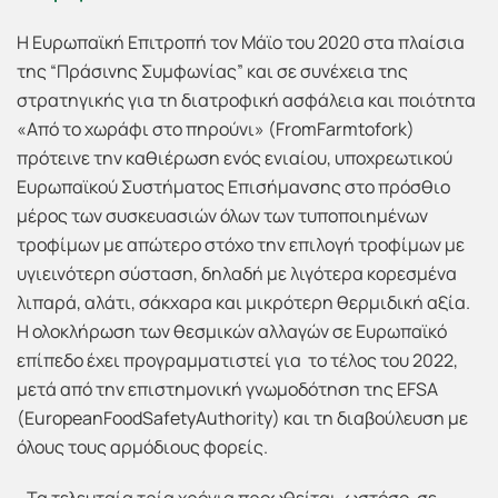
Η Ευρωπαϊκή Επιτροπή τον Μάϊο του 2020 στα πλαίσια
της “Πράσινης Συμφωνίας” και σε συνέχεια της
στρατηγικής για τη διατροφική ασφάλεια και ποιότητα
«Από το χωράφι στο πηρούνι» (FromFarmtofork)
πρότεινε την καθιέρωση ενός ενιαίου, υποχρεωτικού
Ευρωπαϊκού Συστήματος Επισήμανσης στο πρόσθιο
μέρος των συσκευασιών όλων των τυποποιημένων
τροφίμων με απώτερο στόχο την επιλογή τροφίμων με
υγιεινότερη σύσταση, δηλαδή με λιγότερα κορεσμένα
λιπαρά, αλάτι, σάκχαρα και μικρότερη θερμιδική αξία.
Η ολοκλήρωση των θεσμικών αλλαγών σε Ευρωπαϊκό
επίπεδο έχει προγραμματιστεί για το τέλος του 2022,
μετά από την επιστημονική γνωμοδότηση της EFSA
(EuropeanFoodSafetyAuthority) και τη διαβούλευση με
όλους τους αρμόδιους φορείς.