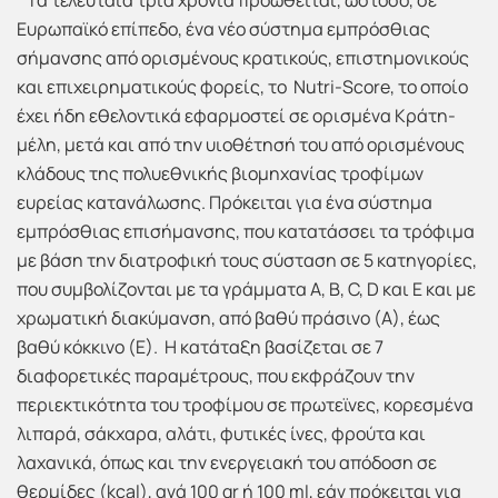
Τα τελευταία τρία χρόνια προωθείται, ωστόσο, σε
Ευρωπαϊκό επίπεδο, ένα νέο σύστημα εμπρόσθιας
σήμανσης από ορισμένους κρατικούς, επιστημονικούς
και επιχειρηματικούς φορείς, το Nutri-Score, το οποίο
έχει ήδη εθελοντικά εφαρμοστεί σε ορισμένα Κράτη-
μέλη, μετά και από την υιοθέτησή του από ορισμένους
κλάδους της πολυεθνικής βιομηχανίας τροφίμων
ευρείας κατανάλωσης. Πρόκειται για ένα σύστημα
εμπρόσθιας επισήμανσης, που κατατάσσει τα τρόφιμα
με βάση την διατροφική τους σύσταση σε 5 κατηγορίες,
που συμβολίζονται με τα γράμματα A, B, C, D και Ε και με
χρωματική διακύμανση, από βαθύ πράσινο (Α), έως
βαθύ κόκκινο (Ε). Η κατάταξη βασίζεται σε 7
διαφορετικές παραμέτρους, που εκφράζουν την
περιεκτικότητα του τροφίμου σε πρωτεϊνες, κορεσμένα
λιπαρά, σάκχαρα, αλάτι, φυτικές ίνες, φρούτα και
λαχανικά, όπως και την ενεργειακή του απόδοση σε
θερμίδες (kcal), ανά 100 gr ή 100 ml, εάν πρόκειται για