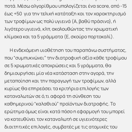
ποτά. Μέσω αλγορίθμου υπολογίζεται ένα score, από -15
έως +50 για την τελική κατάταξη και τον χαρακτηρισμό
των τροφίμων ως πολύ υγιεινά (Α, βαθύ πράσινο), ή
λιγότερο υγιεινά, κλπ, ακολουθώντας την χρωματική
κλίμακα και τα 5 γράμματα (Ε, σκούρο πορτοκαλί).
Η ενδεχόμενη υιοθέτηση του παραπάνω συστήματος,
που “συμπυκνώνει” την διατροφική αξία κάθε τροφίμου
σε 5 χρωματικές αποχρώσεις και 5 γράμματα, θα
δημιουργήσει μία νέα κατάσταση στην αγορά, την
μεταποίηση και την παραγωγή των τροφίμων, αλλά
κυρίως θα επηρεάσει τα κριτήρια επιλογής των
καταναλωτών σε ό,τι αφορά τη σύνθεση του
καθημερινού “καλαθιού” προϊόντων διατροφής. Το
ερώτημα όμως είναι κατά πόσο η εφαρμογή του μπορεί
να κατευθύνει τον καταναλωτή σε υγιεινότερες
διαιτητικές επιλογές, συμβατές με τις ατομικές του