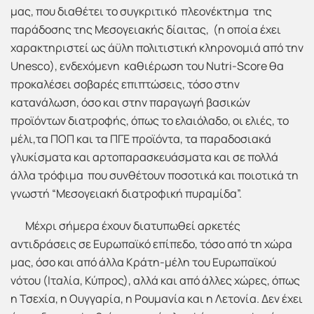
μας, που διαθέτει το συγκριτικό πλεονέκτημα της
παράδοσης της Μεσογειακής δίαιτας, (η οποία έχει
χαρακτηριστεί ως άϋλη πολιτιστική κληρονομιά από την
Unesco), ενδεχόμενη καθιέρωση του Nutri-Score θα
προκαλέσει σοβαρές επιπτώσεις, τόσο στην
κατανάλωση, όσο και στην παραγωγή βασικών
προϊόντων διατροφής, όπως το ελαιόλαδο, οι ελιές, το
μέλι,τα ΠΟΠ και τα ΠΓΕ προϊόντα, τα παραδοσιακά
γλυκίσματα και αρτοπαρασκευάσματα και σε πολλά
άλλα τρόφιμα που συνθέτουν ποσοτικά και ποιοτικά τη
γνωστή “Μεσογειακή διατροφική πυραμίδα”.
Μέχρι σήμερα έχουν διατυπωθεί αρκετές
αντιδράσεις σε Ευρωπαϊκό επίπεδο, τόσο από τη χώρα
μας, όσο και από άλλα Κράτη-μέλη του Ευρωπαϊκού
νότου (Ιταλία, Κύπρος), αλλά και από άλλες χώρες, όπως
η Τσεχία, η Ουγγαρία, η Ρουμανία και η Λετονία. Δεν έχει