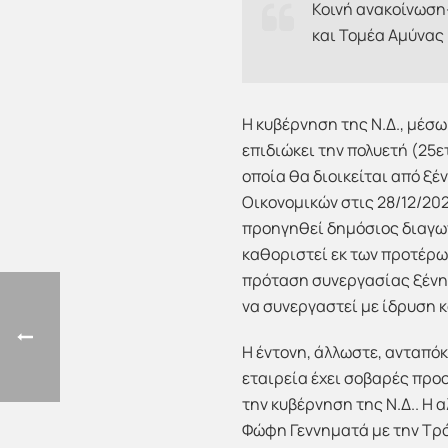
Κοινή ανακοίνωση
και Τομέα Αμύνας
Η κυβέρνηση της Ν.Δ., μέσω
επιδιώκει την πολυετή (25
οποία θα διοικείται από ξέ
Οικονομικών στις 28/12/202
προηγηθεί δημόσιος διαγων
καθοριστεί εκ των προτέρω
πρόταση συνεργασίας ξένης 
να συνεργαστεί με ίδρυση κ
Η έντονη, άλλωστε, ανταπόκ
εταιρεία έχει σοβαρές πρ
την κυβέρνηση της Ν.Δ.. Η 
Φώφη Γεννηματά με την Τρό