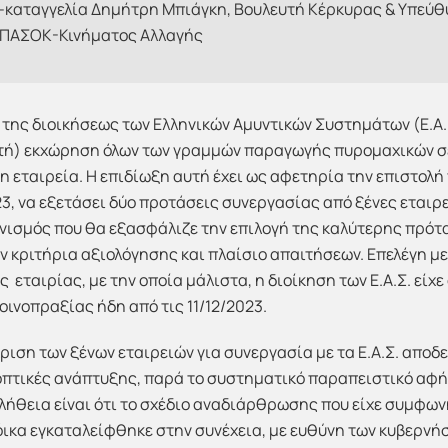
-καταγγελία Δημήτρη Μπιάγκη, Βουλευτή Κέρκυρας & Υπεύθυ
 ΠΑΣΟΚ-Κινήματος Αλλαγής
 της διοικήσεως των Ελληνικών Αμυντικών Συστημάτων (Ε.Α.
ετή) εκχώρηση όλων των γραμμών παραγωγής πυρομαχικών σε
νη εταιρεία. Η επιδίωξη αυτή έχει ως αφετηρία την επιστολή
3, να εξετάσει δύο προτάσεις συνεργασίας από ξένες εταιρεί
ισμός που θα εξασφάλιζε την επιλογή της καλύτερης πρότα
ν κριτήρια αξιολόγησης και πλαίσιο απαιτήσεων. Επελέγη με
εταιρίας, με την οποία μάλιστα, η διοίκηση των Ε.Α.Σ. είχ
οινοπραξίας ήδη από τις 11/12/2023.
ριση των ξένων εταιρειών για συνεργασία με τα Ε.Α.Σ. αποδει
οοπτικές ανάπτυξης, παρά το συστηματικό παραπειστικό αφ
αλήθεια είναι ότι το σχέδιο αναδιάρθρωσης που είχε συμφω
ικα εγκαταλείφθηκε στην συνέχεια, με ευθύνη των κυβερνήσ