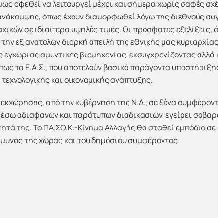
μως αφεθεί να λειτουργεί μέχρι και σήμερα χωρίς σαφές σχέ
ς ανάκαμψης, όπως έχουν διαμορφωθεί λόγω της διεθνούς συγ
ικών σε ιδιαίτερα υψηλές τιμές. Οι πρόσφατες εξελίξεις, 
την εξ ανατολών διαρκή απειλή της εθνικής μας κυριαρχίας,
ς εγχώριας αμυντικής βιομηχανίας, εκσυγχρονίζοντας αλλά
όπως τα Ε.Α.Σ., που αποτελούν βασικό παράγοντα υποστήριξη
 τεχνολογικής και οικονομικής ανάπτυξης.
εκχώρησης, από την κυβέρνηση της Ν.Δ., σε ξένα συμφέρο
μέσω αδιαφανών και παράτυπων διαδικασιών, εγείρει σοβαρ
τητά της. Το ΠΑ.ΣΟ.Κ.-Κίνημα Αλλαγής θα σταθεί εμπόδιο σ
μυνας της χώρας και του δημόσιου συμφέροντος.