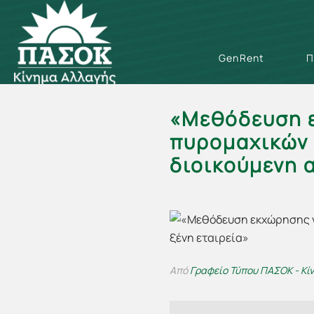
GenRent
Π
«Μεθόδευση 
πυρομαχικών 
διοικούμενη 
Από
Γραφείο Τύπου ΠΑΣΟΚ - Κί