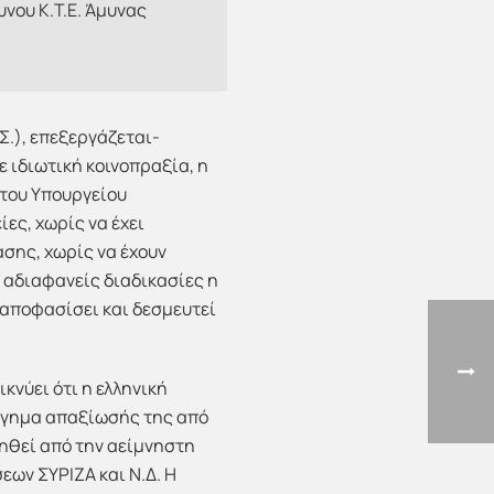
νου Κ.Τ.Ε. Άμυνας
Σ.), επεξεργάζεται-
 ιδιωτική κοινοπραξία, η
 του Υπουργείου
ες, χωρίς να έχει
σης, χωρίς να έχουν
 αδιαφανείς διαδικασίες η
ε αποφασίσει και δεσμευτεί
κνύει ότι η ελληνική
ήγημα απαξίωσής της από
νηθεί από την αείμνηστη
εων ΣΥΡΙΖΑ και Ν.Δ. Η