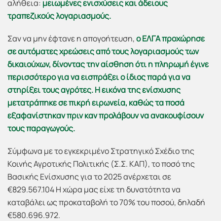
αλήθεια:
μειωμένες ενισχύσεις και άδειους
τραπεζικούς λογαριασμούς.
Σαν να μην έφτανε η απογοήτευση,
ο ΕΛΓΑ προχώρησε
σε αυτόματες χρεώσεις από τους λογαριασμούς των
δικαιούχων, δίνοντας την αίσθηση ότι η πληρωμή έγινε
περισσότερο για να εισπράξει ο ίδιος παρά για να
στηρίξει τους αγρότες. Η εικόνα της ενίσχυσης
μετατράπηκε σε πικρή ειρωνεία, καθώς τα ποσά
εξαφανίστηκαν πριν καν προλάβουν να ανακουφίσουν
τους παραγωγούς.
Σύμφωνα με το εγκεκριμένο Στρατηγικό Σχέδιο της
Κοινής Αγροτικής Πολιτικής (Σ.Σ. ΚΑΠ), το ποσό της
Βασικής Ενίσχυσης για το 2025 ανέρχεται σε
€829.567.104 Η χώρα μας είχε τη δυνατότητα να
καταβάλει ως προκαταβολή το 70% του ποσού, δηλαδή
€580.696.972.