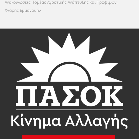
Ανακοινώσεις
Τομέας Αγροτικής Ανάπτυξης Και Τροφίμων
,
,
Χνάρης Εμμανουήλ