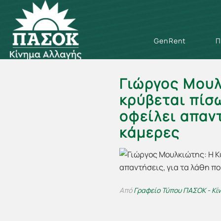
GenRent
Π
Γιώργος Μουλ
κρύβεται πίσ
οφείλει απαντ
κάμερες
Από
Γραφείο Τύπου ΠΑΣΟΚ - Κί