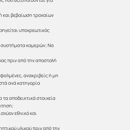
ς που αξιοποιούνται για
φή και βεβαίωση τροχαίων
οηγείται υποχρεωτικός
α συστήματα καμερών; Να
ος πριν από την αποστολή
φαλμένες, ανακριβείς ή μη
οστά ανά κατηγορία
α τα αποδεικτικά στοιχεία
ήτηση;
σχύον εθνικό και
πτικού υλικού πριν από την