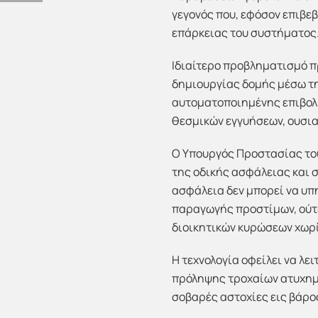
γεγονός που, εφόσον επιβεβ
επάρκειας του συστήματος
Ιδιαίτερο προβληματισμό π
δημιουργίας δομής μέσω τη
αυτοματοποιημένης επιβολ
θεσμικών εγγυήσεων, ουσια
Ο Υπουργός Προστασίας του
της οδικής ασφάλειας
ασφάλεια δεν μπορεί να υ
παραγωγής προστίμων, ούτε
διοικητικών κυρώσεων χωρί
Η τεχνολογία οφείλει να λ
πρόληψης τροχαίων ατυχημά
σοβαρές αστοχίες εις βάρος