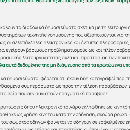
ξιοπιστίας και θεσμικής λειτουργίας των “έξυπνων” καμερ
αλούν τα διαδοχικά δημοσιεύματα σχετικά με τη λειτουργί
συστημάτων τεχνητής νοημοσύνης που αξιοποιούνται για τ
ς οι αλλεπάλληλες ηλεκτρονικές και έντυπες πληροφορίες 
ας, εγείρουν βάσιμους προβληματισμούς ως και πλέον σοβα
ιρησιακής λειτουργικότητας αλλά και προστασίας των πολι
όλα αυτά δεδομένης της μη διάψευσης από τα ερωτώμενα υπ
ικά δημοσιεύματα, φέρεται ότι έχουν ήδη καταγραφεί περι
λανθασμένα συμπεράσματα ως προς την τέλεση παραβάσεων,
τοιχεία που δεν συνιστούν πραγματική παράβαση.
εριπτώσεις όπου ηλεκτρονικό τσιγάρο εκλήφθηκε ως κινητό 
ρήθηκε ως χρήση κινητού κατά την οδήγηση, σκούρα ρούχα,
η του σώματος οδηγών φαίνεται να οδηγούν σε εσφαλμένες ε
αραβάσεων, ως επίσης και περιπτώσεις, όπου έχουν καταγρ