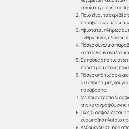
λεγόμενων «έξυπνων» 
την καταγραφή και β
Ποιο είναι το ακριβές
παραβάσεων μέσω των
Υφίσταται πλήρως αυ
ανθρώπινος έλεγχος πρ
Πόσες συνολικά παραβ
κατατεθούν αναλυτικά
Σε πόσες από τις ανω
προστίμου στους πολίτ
Πόσες από τις αρχικέ
αξιοποιήσιμες και για
παράβασης.
Με ποιον τρόπο διασφα
της καταγραφόμενης π
Πώς διασφαλίζεται η 
ευρωπαϊκό πλαίσιο π
Δεδομένου ότι ήδη απα