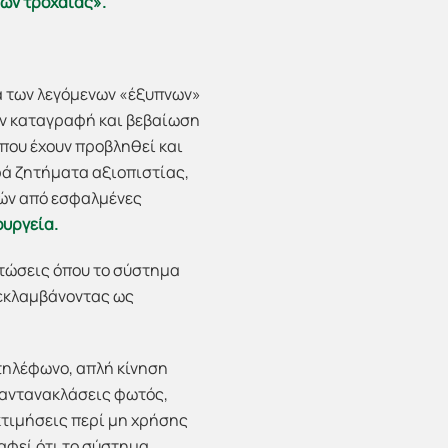
ών τροχαίας».
α των λεγόμενων «έξυπνων»
ην καταγραφή και βεβαίωση
που έχουν προβληθεί και
ρά ζητήματα αξιοπιστίας,
τών από εσφαλμένες
ουργεία.
πτώσεις όπου το σύστημα
 εκλαμβάνοντας ως
τηλέφωνο, απλή κίνηση
 αντανακλάσεις φωτός,
κτιμήσεις περί μη χρήσης
αφεί ότι το σύστημα