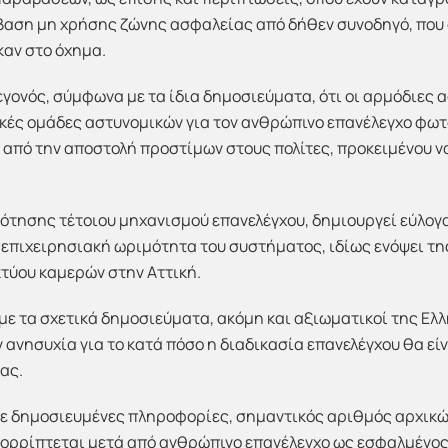
βαση μη χρήσης ζώνης ασφαλείας από δήθεν συνοδηγό, που
καν στο όχημα.
γεγονός, σύμφωνα με τα ίδια δημοσιεύματα, ότι οι αρμόδιες
ικές ομάδες αστυνομικών για τον ανθρώπινο επανέλεγχο φω
ιν από την αποστολή προστίμων στους πολίτες, προκειμένου
ρότησης τέτοιου μηχανισμού επανελέγχου, δημιουργεί εύλογ
 επιχειρησιακή ωριμότητα του συστήματος, ιδίως ενόψει τ
τύου καμερών στην Αττική.
ε τα σχετικά δημοσιεύματα, ακόμη και αξιωματικοί της Ελ
ανησυχία για το κατά πόσο η διαδικασία επανελέγχου θα εί
ας.
 με δημοσιευμένες πληροφορίες, σημαντικός αριθμός αρχι
ορρίπτεται μετά από ανθρώπινο επανέλεγχο ως εσφαλμένος 