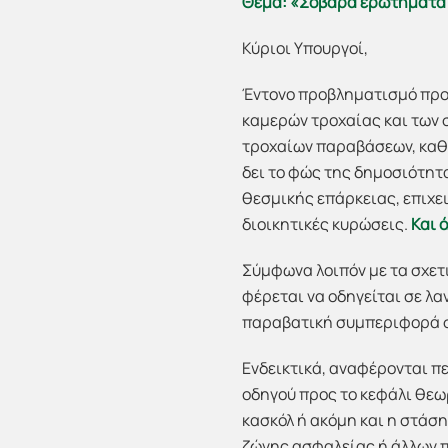
Θέμα: «Σοβαρά ερωτήματα α
Κύριοι Υπουργοί,
Έντονο προβληματισμό προκ
καμερών τροχαίας και των 
τροχαίων παραβάσεων, καθώ
δει το φώς της δημοσιότητ
θεσμικής επάρκειας, επιχε
διοικητικές κυρώσεις.
Και 
Σύμφωνα λοιπόν με τα σχετ
φέρεται να οδηγείται σε 
παραβατική συμπεριφορά σ
Ενδεικτικά, αναφέρονται π
οδηγού προς το κεφάλι θεω
κασκόλ ή ακόμη και η στάσ
ζώνης ασφαλείας ή άλλων π