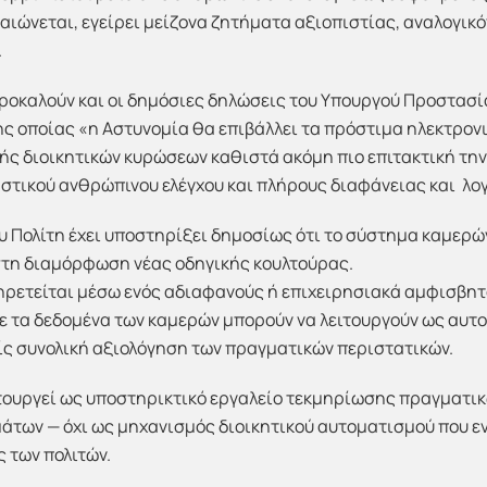
αιώνεται, εγείρει μείζονα ζητήματα αξιοπιστίας, αναλογικό
.
ροκαλούν και οι δημόσιες δηλώσεις του Υπουργού Προστασία
ς οποίας «η Αστυνομία θα επιβάλλει τα πρόστιμα ηλεκτρον
ής διοικητικών κυρώσεων καθιστά ακόμη πιο επιτακτική τη
στικού ανθρώπινου ελέγχου και πλήρους διαφάνειας και λο
 Πολίτη έχει υποστηρίξει δημοσίως ότι το σύστημα καμερώ
 και στη διαμόρφωση νέας οδηγικής κουλτούρας.
πηρετείται μέσω ενός αδιαφανούς ή επιχειρησιακά αμφισβη
 τα δεδομένα των καμερών μπορούν να λειτουργούν ως αυτο
ς συνολική αξιολόγηση των πραγματικών περιστατικών.
ειτουργεί ως υποστηρικτικό εργαλείο τεκμηρίωσης πραγματ
των — όχι ως μηχανισμός διοικητικού αυτοματισμού που εν
 των πολιτών.