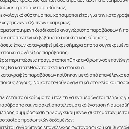
καμερών τροχαίας και των συστημάτων τεχνητής νοημοσύνη
εβαίωση τροχαίων παραβάσεων;
 τεχνολογικό σύστημα που χρησιμοποιείται για την καταγρα
 λεγόμενων «έξυπνων» καμερών;
τοματοποιημένη διαδικασία αναγνώρισης παραβάσεων ή πρ
ιν από την τελική βεβαίωση διοικητικής κύρωσης;
άσεις έχουν καταγραφεί μέχρι σήμερα από τα συγκεκριμέν
 στοιχεία ανά είδος παράβασης.
τέρω περιπτώσεις πραγματοποιήθηκε ανθρώπινος επανέλεγχ
ες; Να κατατεθούν τα σχετικά στοιχεία.
ς καταγραφές παραβάσεων κρίθηκαν μετά από επανέλεγχο εσ
 ποιους λόγους; Να κατατεθούν αναλυτικά στοιχεία και ποσ
λίζεται το δικαίωμα του πολίτη να ενημερώνεται πλήρως γι
αράβασης και να ασκεί αποτελεσματικά ένσταση ή αμφισβ
πλήρης συμμόρφωση των συγκεκριμένων συστημάτων με το ι
ροστασίας προσωπικών δεδομένων;
ιτείται ανθρώπινος επανέλεγχος φωτογραφικού και βιντεολη