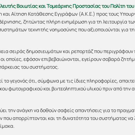
λευτής Βοιωτίας και Τομεάρχης Προστασίας του Πολίτη του
 και Αίτηση Κατάθεσης Εγγράφων (Α.Κ.Ε.) προς τους Υπου
βέρνησης, ζητώντας πλήρη ενημέρωση για τη λειτουργία τ
συστημάτων τεχνητής νοημοσύνης που αξιοποιούνται για τ
έχεια σειράς δημοσιευμάτων και ρεπορτάζ που περιγράφουν
ι οποίες, εφόσον επιβεβαιώνονται, εγείρουν σοβαρά ζητήμ
πάρκειας του συστήματος.
ί το γεγονός ότι, σύμφωνα με τις ίδιες πληροφορίες, απαιτ
κου φωτογραφικού και βιντεοληπτικού υλικού πριν από την
νύει την ανάγκη να δοθούν σαφείς απαντήσεις για το πραγμ
 που απορρίπτονται και τη δυνατότητα του συστήματος να 
λίμακα.