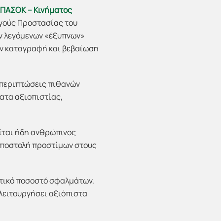
 ΠΑΣΟΚ – Κινήματος
ργούς Προστασίας του
ων λεγόμενων «έξυπνων»
ην καταγραφή και βεβαίωση
 περιπτώσεις πιθανών
ατα αξιοπιστίας,
είται ήδη ανθρώπινος
 αποστολή προστίμων στους
ατικό ποσοστό σφαλμάτων,
λειτουργήσει αξιόπιστα