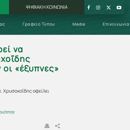
ΨΗΦΙΑΚΗ ΚΟΙΝΩΝΙΑ
μας
Γραφείο Τύπου
Media
Επικοινωνία
εί να
οχοΐδης
ν οι «έξυπνες»
ριότητα