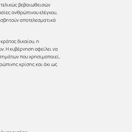
ν τελικώς βεβαιωθεισών
ασίες ανθρώπινου ελέγχου,
φισβητούν αποτελεσματικά
κράτος δικαίου, η
ν. Η κυβέρνηση οφείλει να
στημάτων που χρησιμοποιεί,
ρώπινης κρίσης και όχι ως