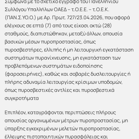
Σύμφωνα με το σχετικό έγγραφο του Πανελλήνιου
Συλλόγου Υπαλλήλων ΟΑΕΔ – τ.Ο.Ε.Ε. – τ.Ο.Ε.Κ.
(ΠΑΝ.Σ.ΥΟ.Ο.) με Αρ. Πρωτ. 727/23.04.2026, που αφορά
ελέγχους σε επτά (7) από τους είκοσι οκτώ (28)
σταθμούς, διαπιστώθηκαν, μεταξύ άλλων, απουσία
βασικών μέσων πυροπροστασίας, όπως
πυροσβεστήρες, ελλιπής ή μη λειτουργική εγκατάσταση
συστημάτων πυρανίχνευσης, μη εγκατάσταση των
προβλεπόμενων συστημάτων ειδοποίησης
(φαροσειρήνες), καθώς και σοβαρές δυσλειτουργίες ή
πλήρης αδυναμία λειτουργίας κρίσιμων υποδομών,
όπως πυροσβεστικές αντλίες και πυροσβεστικά
συγκροτήματα
Επιπλέον, καταγράφονται περιπτώσεις πλήρους
απουσίας οργανωμένων μέτρων πυροπροστασίας, μη
ύπαρξης εγκεκριμένων μελετών πυροπροστασίας,
έλλειψης πιστοποιητικών πυρασφάλειας και