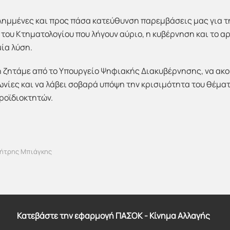
λημμένες και προς πάσα κατεύθυνση παρεμβάσεις μας για 
ου Κτηματολογίου που λήγουν αύριο, η κυβέρνηση και το α
μία λύση.
ή ζητάμε από το Υπουργείο Ψηφιακής Διακυβέρνησης, να ακο
νωνίες και να λάβει σοβαρά υπόψη την κρισιμότητα του θέματ
ροϊδιοκτητών.
ήτρης Μπιάγκης
Κατεβάστε την εφαρμογή ΠΑΣΟΚ - Κίνημα Αλλαγής