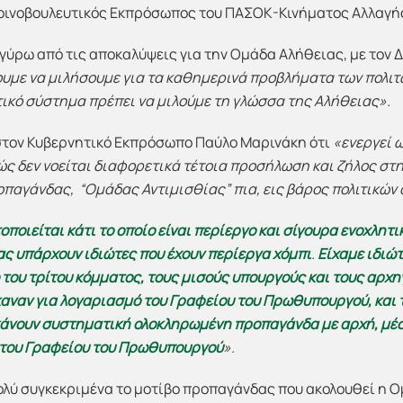
οινοβουλευτικός Εκπρόσωπος του ΠΑΣΟΚ-Κινήματος Αλλαγή
ύρω από τις αποκαλύψεις για την Ομάδα Αλήθειας, με τον Δ.
υμε να μιλήσουμε για τα καθημερινά προβλήματα των πολιτ
τικό σύστημα πρέπει να μιλούμε τη γλώσσα της Αλήθειας».
 στον Κυβερνητικό Εκπρόσωπο Παύλο Μαρινάκη ότι
«ενεργεί ω
ς δεν νοείται διαφορετικά τέτοια προσήλωση και ζήλος στ
αγάνδας, “Ομάδας Αντιμισθίας” πια, εις βάρος πολιτικών 
οποιείται κάτι το οποίο είναι περίεργο και σίγουρα ενοχλητι
ας υπάρχουν ιδιώτες που έχουν περίεργα χόμπι
.
Είχαμε ιδιώτ
του τρίτου κόμματος, τους μισούς υπουργούς και τους αρχ
καναν για λογαριασμό του Γραφείου του Πρωθυπουργού, και 
 κάνουν συστηματική ολοκληρωμένη προπαγάνδα με αρχή, μέση
ό του Γραφείου του Πρωθυπουργού
».
λύ συγκεκριμένα το μοτίβο προπαγάνδας που ακολουθεί η 