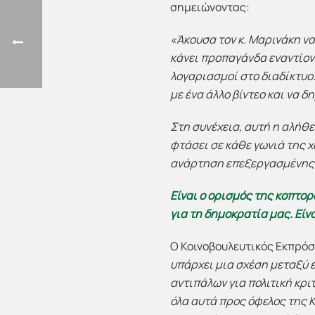
σημειώνοντας:
«Άκουσα τον κ. Μαρινάκη να
κάνει προπαγάνδα εναντίον 
λογαριασμοί στο διαδίκτυο.
με ένα άλλο βίντεο και να 
Στη συνέχεια, αυτή η αλήθε
φτάσει σε κάθε γωνιά της 
ανάρτηση επεξεργασμένης α
Είναι ο ορισμός της κοπτορ
για τη δημοκρατία μας. Είν
Ο Κοινοβουλευτικός Εκπρόσ
υπάρχει μια σχέση μεταξύ ε
αντιπάλων για πολιτική κρι
όλα αυτά προς όφελος της Κ