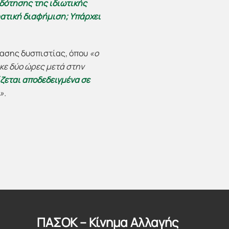
οδότησης της ιδιωτικής
ρατική διαφήμιση; Υπάρχει
τασης δυσπιστίας, όπου
«ο
κε δύο ώρες μετά στην
εται αποδεδειγμένα σε
».
ΠΑΣΟΚ – Κίνημα Αλλαγής