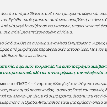
 λέει ότι από μία 25λεπτη συζήτηση μπορεί να κόψει κάποιος
του. Εγώ θα του θυμίσω ότι αυτό είναι ακριβώς ό,τι κάνει η
 Από μία μεγάλη συζήτηση που κάνουμε, μπορεί να κοπεί ένα
δημιουργηθεί μια επεξεργασμένη αλήθεια.
ια θα διαχυθεί σε συγκεκριμένα Μέσα Ενημέρωσης, κυρίως ι
χώρας από μικρότερες περιφερειακές ιστοσελίδες. Με έναν τ
λήθειας θα γίνει είδηση.
απτικής, ο ορισμός του μοντάζ. Για αυτό το πράγμα αμείβον
αι ανατριχιαστικό, πλήττει την ενημέρωση, την πολυφωνία τ
ωπος του ΠΑΣΟΚ – Κινήματος Αλλαγής έκανε λόγο για
«συγκε
νός μηχανισμού προπαγάνδας -ο οποίος ζητεί και ποινικές 
τική και έλεγχο- με ιδιωτικά συμφέροντα, διαφημιστικές ή ά
υβέρνησης. Η Ομάδα Αντιμισθίας είναι μια ομάδα η οποία αν