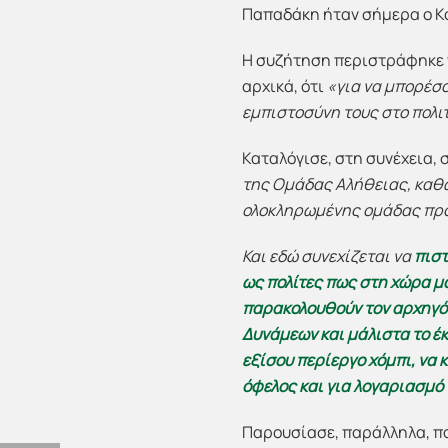
Παπαδάκη ήταν σήμερα ο Κ
Η συζήτηση περιστράφηκε γ
αρχικά, ότι
«για να μπορέσο
εμπιστοσύνη τους στο πολι
Καταλόγισε, στη συνέχεια,
της Ομάδας Αλήθειας, καθώ
ολοκληρωμένης ομάδας προπ
Και εδώ συνεχίζεται να
πιστ
ως πολίτες πως στη χώρα μ
παρακολουθούν τον αρχηγό 
Δυνάμεων και μάλιστα το έ
εξίσου περίεργο χόμπι, να
όφελος και για λογαριασμ
Παρουσίασε, παράλληλα, πο