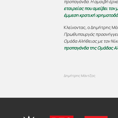
προπαγάνδα. Η αμοιβή έρχετ
εταιρείας που αμείβει τον
έμμεση κρατική χρηματοδό
Κλείνοντας, ο Δημήτρης Μά
Πρωθυπουργός προανήγγειλε
Ομάδα Αλήθειας με τον Νίκ
προπαγάνδα της Ομάδας Α
Δημήτρης Μάντζος