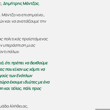
ς,
Δημήτρης Μάντζος
.
 Μάντζο να επισημαίνει,
ών και να ανατάξουμε την
ς πολιτικός προϊστάμενος
ην υπεράσπιση μιας
αντιπάλων.
κό, ότι πρέπει να δεχθούμε
ες που είχαν ως χόμπι να
ηγούς των Ενόπλων
τώρα έχουμε ιδιώτες με ένα
 και τέλος, πάλι προς
Ομάδα Αλήθειας,