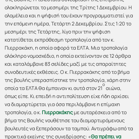
ολοκληρώνεται το μεσημέρι της Τρίτης 1 Δεκεμβρίου. Η
ολομέλεια και η ψήφισή του έχουν προγραμματιστεί για
την επόμενη ημέρα, Τετάρτη 2 Δεκεμβρίου. Στις 1:20 το
μεσημέρι της Τετάρτης, λίγο πριν την ψήφιση
κατατίθεται εκπρόθεσμη τροπολογία από τον κ.
Πιερρακάκη, η οποία αφορά τα ΕΛΤΑ. Μια τροπολογία
ολόκληρο νομοσχέδιο, η οποία εκτείνονταν σε 12 άρθρα
και καταλάμβανε 83 σελίδες μαζί με τις απαραίτητες
συνοδευτικές εκθέσεις. Ο κ. Πιερρακάκης από το βήμα
της βουλής υπερασπίστηκε την τροπολογία, χάρη στην
ο
οποία τα ΕΛΤΑ θα έμπαιναν κι αυτά στον 21
αιώνα,
όπως είπε. Κι επειδή η αντιπολίτευση είχε ήδη αρχίσει
να διαμαρτύρεται για όσα περιλάμβανε η επίμαχη
τροπολογία, ο κ.
Πιερρακάκης
με αυταρέσκεια από το
βήμα της Βουλής νουθέτησε του διαμαρτυρόμενους
βουλευτές να ξεπεράσουν τα ταμπού. Αντιγράφω από τα
πρακτικά εκείνης της συνεδρίασης: «
Θα πρέπει να