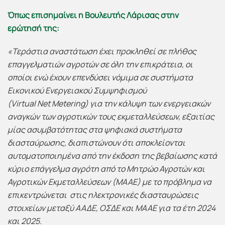
Όπως επισημαίνει η
Βουλευτής Λάρισας στην
ερώτησή
της:
«Τεράστια αναστάτωση έχει προκληθεί σε
πλήθος
επαγγελματιών αγροτών σε όλη την επικράτεια, οι
οποίοι
ενώ έχουν επενδύσει νόμιμα σε συστήματα
Εικονικού Ενεργειακού Συμψηφισμού
(
Virtual Net Metering
) για την κάλυψη των ενεργειακών
αναγκών των αγροτικών τους εκμεταλλεύσεων, εξαιτίας
μίας ασυμβατότητας στα ψηφιακά συστήματα
διασταύρωσης, διαπιστώνουν ότι αποκλείονται
αυτοματοποιημένα από την έκδοση της βεβαίωσης κατά
κύριο επάγγελμα αγρότη από το Μητρώο Αγροτών και
Αγροτικών Εκμεταλλεύσεων (ΜΑΑΕ) με το πρόβλημα να
επικεντρώνεται
στις ηλεκτρονικές διασταυρώσεις
στοιχείων μεταξύ ΑΑΔΕ, ΟΣΔΕ και ΜΑΑΕ για τα έτη 2024
και 2025.