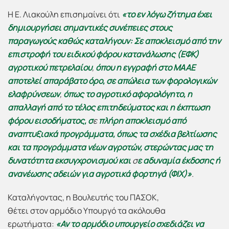
H E. Λιακούλη επισημαίνει ότι
«το
εν λόγω ζήτημα έχει
δημιουργήσει σημαντικές συνέπειες στους
παραγωγούς καθώς καταλήγουν:
Σε αποκλεισμό
από την
επιστροφή του ειδικού φόρου κατανάλωσης (ΕΦΚ)
αγροτικού πετρελαίου
,
όπου η εγγραφή στο ΜΑΑΕ
αποτελεί απαράβατο όρο, σε
απώλεια των φορολογικών
ελαφρύνσεων
,
όπως το αγροτικό αφορολόγητο, η
απαλλαγή από το τέλος επιτηδεύματος και η έκπτωση
φόρου εισοδήματος,
σ
ε
πλήρη αποκλεισμό από
αναπτυξιακά προγράμματα, όπως τα σχέδια βελτίωσης
και τα προγράμματα νέων αγροτών, στερώντας μας τη
δυνατότητα εκσυγχρονισμού και
σ
ε αδυναμία έκδοσης ή
ανανέωσης αδειών για αγροτικά φορτηγά (ΦΙΧ)»
.
Καταλήγοντας, η Βουλευτής του ΠΑΣΟΚ,
θέτει στον αρμόδιο Υπουργό τα ακόλουθα
ερωτήματα:
«Αν το αρμόδιο υπουργείο
σχεδιάζει
να