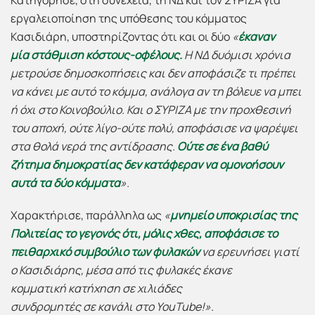
Κατηγόρησε, στη συνέχεια, τη ΝΔ και τον ΣΥΡΙΖΑ για
εργαλειοποίηση της υπόθεσης του κόμματος
Κασιδιάρη, υποστηρίζοντας ότι και οι δύο
«
έκαναν
μία
στάθμιση κόστους-οφέλους.
Η
ΝΔ
δυόμισι χρόνια
μετρούσε δημοσκοπήσεις και δεν αποφάσιζε τι πρέπει
να κάνει με αυτό το κόμμα, ανάλογα
αν τη
βόλευε να μπει
ή όχι στο Κοινοβούλιο. Και ο
ΣΥΡΙΖΑ με την προχθεσινή
του αποχή,
ούτε λίγο-ούτε πολύ, αποφάσισε να
ψαρέψει
στα θολά νερά της αντίδρασης.
Ούτε σε ένα
βαθύ
ζήτημα δημοκρατίας
δεν κατάφεραν να ομονοήσουν
αυτά τα δύο κόμματα
».
Χαρακτήρισε, παράλληλα ως
«
μνημείο
υποκρισίας της
Πολιτείας το γεγονός
ότι,
μόλις χθες,
αποφάσισε το
πειθαρχικό συμβούλιο των φυλακών
να ερευνήσει γιατί
ο Κασιδιάρης, μέσα από τις φυλακές έκανε
κομματική
κατήχηση
σε χιλιάδες
συνδρομητές
σε
κανάλι στο YouTube
!».