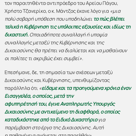
τον παραιτηθέντα αντιπρόεδρο του Αρείου Πάγου,
Χρήστο Τζανερίκο, ο κ. Μάντζος έκανε λόγο για
«μια
πολύ σοβαρή υπόθεση
που υποδηλώνει
το πώς βλέπει
τελικά
η
Κυβέρνηση
τις υπόλοιπες εξουσίες και
ιδίως τη
δικαστική.
Οποιαδήποτε συναλλαγή ή υποψία
συναλλαγής μεταξύ της
Κυβέρνησης και της
Δικαιοσύνης θα πρέπει να διαλύεται
και
να
μαθαίνουν
οι πολίτες
τι ακριβώς έχει συμβεί».
Επεσήμανε, δε, τη σημασία των σχέσεων μεταξύ
Δικαιοσύνης και Κυβέρνησης, υπενθυμίζοντας
παράλληλα ότι
«
είδαμε και τα προηγούμενα χρόνια έναν
Εισαγγελέα, ο οποίος, μετά την
αφυπηρέτησή
του,
έγινε
Αναπληρωτής Υπουργός
Δικαιοσύνης με αντικείμενο τη διαφθορά, ο οποίος
καταδικάστηκε από το
Ειδικό
Δικαστήριο
για
παρέμβαση στο έργο της Δικαιοσύνης. Αυτή
η
παθογένεια ανάγεται στο παρελθόν».