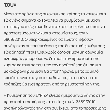
του»
Μέσα στα χρόνια της οικονομικής
κρίσης τα νοικοκυριά
είχαν ένα σημαντικό εργαλείο να ρυθμίσουν, με βάση
τις πραγματικές τους δυνατότητες, τα χρέη τους και να
προστατεύσουν την κυρία κατοικία τους, τον Ν.
3869/2010. Ο υπερχρεωμένος οφειλέτης, εφόσον
συνέτρεχαν οι προϋποθέσεις της δικαστικής ρύθμισης,
είχε δηλαδή περιέλθει χωρίς δόλο σε μόνιμη αδυναμία
πληρωμής, μπορούσε να ζητήσει την προστασία της
κύριας κατοικίας του, υπό την προϋπόθεση ότι σε μία
μακρόχρονη ρύθμιση θα αποπλήρωνε, με το χαμηλό
επιτόκιο ενός στεγαστικού δανείου, το ποσόν που οι
τράπεζες θα εισέπρατταν από τη ρευστοποίησή της.
Η Κυβέρνηση του ΣΥΡΙΖΑ έθεσε ημερομηνία λήξης στην
προστασία της κύριας κατοικίας του Ν. 3869/2010,
αναπληρώνοντάς την, στη συνέχεια, από το πρόσκαιρης