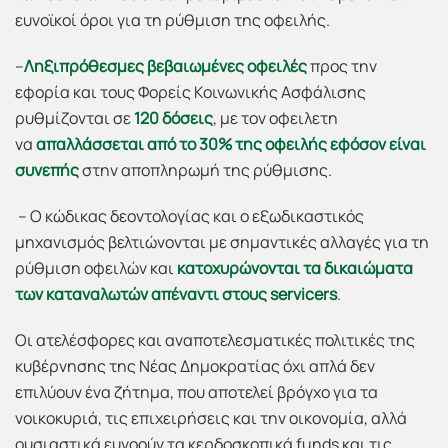
ευνοϊκοί όροι για τη ρύθμιση της οφειλής.
–
Ληξιπρόθεσμες βεβαιωμένες οφειλές
προς την
εφορία και τους Φορείς Κοινωνικής Ασφάλισης
ρυθμίζονται σε
120 δόσεις
, με τον οφειλετη
να
απαλλάσσεται από το 30% της οφειλής εφόσον είναι
συνεπής
στην αποπληρωμή της ρύθμισης.
– Ο κώδικας δεοντολογίας και ο εξωδικαστικός
μηχανισμός βελτιώνονται με σημαντικές αλλαγές για τη
ρύθμιση οφειλών και
κατοχυρώνονται τα δικαιώματα
των καταναλωτών απέναντι στους
servicers
.
Οι ατελέσφορες και αναποτελεσματικές πολιτικές της
κυβέρνησης της Νέας Δημοκρατίας όχι απλά δεν
επιλύουν ένα ζήτημα, που αποτελεί βρόγχο για τα
νοικοκυριά, τις επιχειρήσεις και την οικονομία, αλλά
ουσιαστικά ευνοούν τα κερδοσκοπικά funds και τις