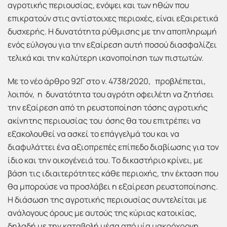
αγροτικής περιουσίας, ενόψει και των ηθών που
επικρατούν στις αντίστοιχες περιοχές, είναι εξαιρετικά
δυσχερής. Η δυνατότητα ρύθμισης με την αποπληρωμή
ενός εύλογου για την εξαίρεση αυτή ποσού διασφαλίζει
τελικά και την καλύτερη ικανοποίηση των πιστωτών.
Με το νέο άρθρο 92Γ στο ν. 4738/2020,
προβλέπεται,
λοιπόν, η δυνατότητα του αγρότη οφειλέτη να ζητήσει
την εξαίρεση από τη ρευστοποίηση τόσης αγροτικής
ακίνητης περιουσίας του όσης θα του επιτρέπει να
εξακολουθεί να ασκεί το επάγγελμά του και να
διαφυλάττει ένα αξιοπρεπές επίπεδο διαβίωσης για τον
ίδιο και την οικογένειά του. Το δικαστήριο κρίνει, με
βάση τις ιδιαιτερότητες κάθε περιοχής, την έκταση που
θα μπορούσε να προσλάβει η εξαίρεση ρευστοποίησης.
Η διάσωση της αγροτικής περιουσίας συντελείται με
ανάλογους όρους με αυτούς της κύριας κατοικίας,
δηλαδή με την καταβολή μέσα από μία μακρόχρονη