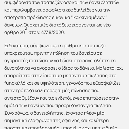
συμφέροντα των τραπεζών όσο και των δανειοληπτών
και περιλαμβάνει ασφαλιστικές δικλείδες για την
αποτροπή πρόκλησης εικονικά ‘’κοκκινισμένων’’
δανείων. Οι σχετικές διατάξεις εισάγονται ως νέο
Α
άρθρο 20
στο ν. 4738/2020.
Ειδικότερα, σύμφωνα με τη ρύθμιση η τράπεζα
υποχρεούται, πριν την πώληση του δανείου σε
αγοραστές πιστώσεων να δώσει στο δανειολήπτη τη
δυνατότητα να αγοράσει ο ίδιος το δάνειο. Μάλιστα, όχι
απαραίτητα στην ίδια τιμή με την τιμή πώλησης στο
fund αλλά και σε υψηλότερη, γεγονός που εξασφαλίζει
στην τράπεζα καλύτερες τιμές πώλησης που
αντισταθμίζουν και τις ενδεχόμενες επιπτώσεις στην
ομάδα των δανείων που προορίζονταν για πώληση.
Συγχρόνως, ο δανειολήπτης, έχοντας πλέον μία
σημαντική ελάφρυνση της οφειλής και καλύτερη
προοπτική αποπληρωμής, μπορεί, αν όχι με τις δικές