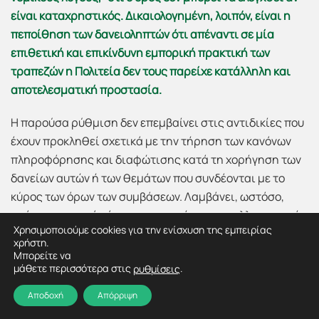
είναι καταχρηστικός. Δικαιολογημένη, λοιπόν, είναι η
πεποίθηση των δανειοληπτών ότι απέναντι σε μία
επιθετική και επικίνδυνη εμπορική πρακτική των
τραπεζών η Πολιτεία δεν τους παρείχε κατάλληλη και
αποτελεσματική προστασία.
Η παρούσα ρύθμιση δεν επεμβαίνει στις αντιδικίες που
έχουν προκληθεί σχετικά με την τήρηση των κανόνων
πληροφόρησης και διαφώτισης κατά τη χορήγηση των
δανείων αυτών ή των θεμάτων που συνδέονται με το
κύρος των όρων των συμβάσεων. Λαμβάνει, ωστόσο,
υπόψη το γεγονός ότι η ανατροπή της συναλλαγματικής
Χρησιμοποιούμε cookies για την ενίσχυση της εμπειρίας
ισοτιμίας σε βάρος του ευρώ προσέλαβε τέτοιες
χρήστη.
ακραίες διαστάσεις, με τις οποίες αμφότερες οι
Μπορείτε να
μάθετε περισσότερα στις
.
ρυθμίσεις
συμβαλλόμενες πλευρές δεν υπολόγιζαν ως ενδεχόμενο
κατά το χρόνο χορήγησης των δανείων αυτών. Στο
Αποδοχή
Απόρριψη
πλαίσιο αυτό, όμως, η εμμονή στην εφαρμογή