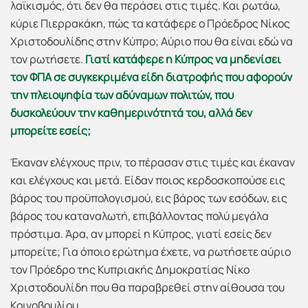
λαϊκισμός, ότι δεν θα περάσει στις τιμές. Και ρωτάω,
κύριε Πιερρακάκη, πώς τα κατάφερε ο Πρόεδρος Νίκος
Χριστοδουλίδης στην Κύπρο; Αύριο που θα είναι εδώ να
τον ρωτήσετε.
Γιατί κατάφερε η Κύπρος να μηδενίσει
τον ΦΠΑ σε συγκεκριμένα είδη διατροφής που αφορούν
την πλειοψηφία των αδύναμων πολιτών, που
δυσκολεύουν την καθημερινότητά του, αλλά δεν
μπορείτε εσείς;
Έκαναν ελέγχους πριν, το πέρασαν στις τιμές και έκαναν
και ελέγχους και μετά. Eίδαν ποιος κερδοσκοπούσε εις
βάρος του προϋπολογισμού, εις βάρος των εσόδων, εις
βάρος του καταναλωτή, επιβάλλοντας πολύ μεγάλα
πρόστιμα. Άρα, αν μπορεί η Κύπρος, γιατί εσείς δεν
μπορείτε; Για όποιο ερώτημα έχετε, να ρωτήσετε αύριο
τον Πρόεδρο της Κυπριακής Δημοκρατίας Νίκο
Χριστοδουλίδη που θα παραβρεθεί στην αίθουσα του
Κοινοβουλίου.