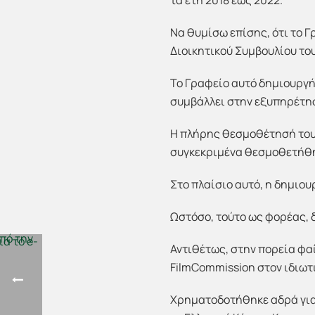
τα έτη 2018 έως 2022.
Να θυμίσω επίσης, ότι το 
Διοικητικού Συμβουλίου του
Το Γραφείο αυτό δημιουργή
συμβάλλει στην εξυπηρέτη
Η πλήρης θεσμοθέτησή του έ
συγκεκριμένα θεσμοθετήθη
Στο πλαίσιο αυτό, η δημιου
Ωστόσο, τούτο ως φορέας, 
Αντιθέτως, στην πορεία φα
FilmCommission στον ιδιωτ
Χρηματοδοτήθηκε αδρά για 