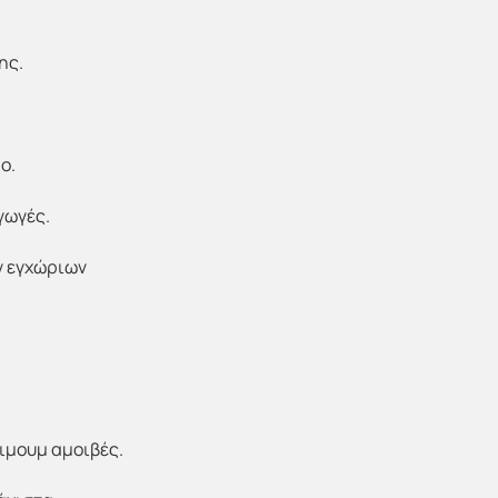
ης.
ο.
γωγές.
ων εγχώριων
ιμουμ αμοιβές.