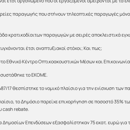
αι έτσι οργανωμένο που οι εργαζόμενοι αμείβονται με τα ελ
ρείες παραγωγής που στήνουν τηλεοπτικές παραγωγές μόνο 
ομάδα κρατικοδίαιτων παραγωγών με σειρές αποκλειστικά εγ
υγχάνονται έτσι αναπτυξιακοί στόχοι; Και πως;
το Εθνικό Κέντρο Οπτικοακουστικών Μέσων και Επικοινωνία
5 συστάθηκε το ΕΚΟΜΕ.
 4487/17 θεσπίστηκε το νομικό πλαίσιο για την ενίσχυση των 
αίσιο, το Δημόσιο παρείχε επιχορήγηση σε ποσοστό 35% τω
 cash rebate.
α Δημοσίων Επενδύσεων εξασφαλίστηκαν 75 εκατ. ευρώ για 