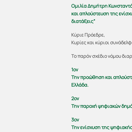
Ομιλία Δημήτρη Κωνσταντό
και απλούστευση της ενίσχ
διατάξεις”
Κύριε Πρόεδρε,
Κυρίες και κύριοι συνάδελφ
Το παρόν σχέδιο νόμου δια
1ον
Την προώθηση και απλούστε
Ελλάδα.
2ον
Την παροχή ψηφιακών δημό
3ον
Την ενίσχυση της ψηφιακής