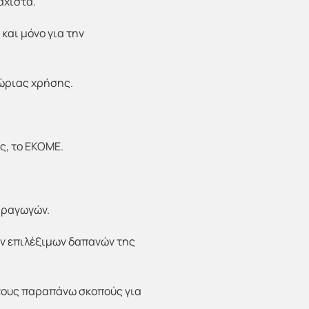
άχιστα.
και μόνο για την
χώριας χρήσης.
ς, το ΕΚΟΜΕ.
παραγωγών.
ν επιλέξιμων δαπανών της
τους παραπάνω σκοπούς για