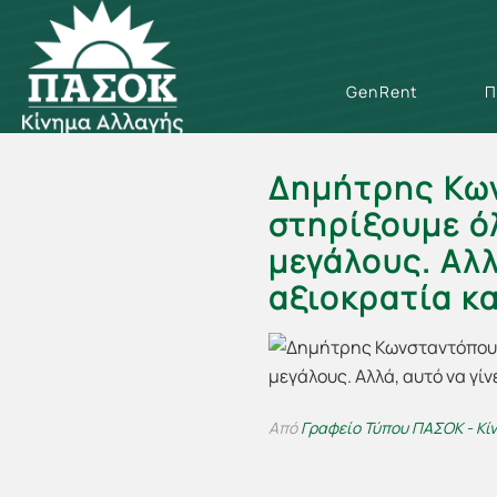
GenRent
Π
Δημήτρης Κων
στηρίξουμε ό
μεγάλους. Αλλ
αξιοκρατία κα
Από
Γραφείο Τύπου ΠΑΣΟΚ - Κί