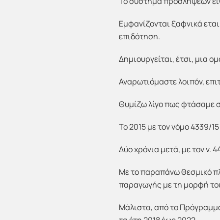
Το σύστημα προσλήψεων είν
Εμφανίζονται ξαφνικά εται
επιδότηση.
Δημιουργείται, έτσι, μια 
Αναρωτιόμαστε λοιπόν, επιτ
Θυμίζω λίγο πως φτάσαμε σ
Το 2015 με τον νόμο 4339/1
Δύο χρόνια μετά, με τον ν.
Με το παραπάνω θεσμικό πλ
παραγωγής με τη μορφή του
Μάλιστα, από το Πρόγραμμ