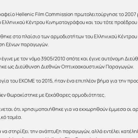
Γραφείο Hellenic Film Commission πρωτολειτούργησε το 2007
 Ελληνικού Κέντρου Κινηματογράφου και του τότε προέδρου τ
θηκε στο πλαίσιο των αρμοδιοτήτων του Ελληνικού Κέντρου
ση ξένων παραγωγών.
γινε με τον νόμο 3905/2010 οπότε και έγινε αυτόνομη Διεύθ
κε ως Διεύθυνση Διεθνών Οπτικοακουστικών Παραγωγών.
ργία του ΕΚΟΜΕ το 2015, ήταν ένα επιπλέον βήμα για την π
δεν θωρακίστηκε με ξεκάθαρες αρμοδιότητες.
ίνεται ότι χρησιμοποιήθηκε για να εκχωρηθούν έμμεσα οι αρ
ικό τομέα.
να στηρίξει την ανάπτυξη παραγωγών, αλλά εντέλει κατέλη