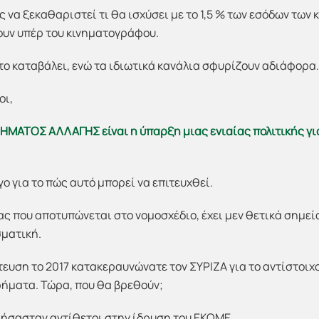
ς να ξεκαθαριστεί τι θα ισχύσει με το 1,5 % των εσόδων των
νουν υπέρ του κινηματογράφου.
 το καταβάλει, ενώ τα ιδιωτικά κανάλια σφυρίζουν αδιάφορα. 
οι,
ΗΜΑΤΟΣ ΑΛΛΑΓΗΣ είναι η ύπαρξη μιας ενιαίας πολιτικής γι
γο για το πώς αυτό μπορεί να επιτευχθεί.
ς που αποτυπώνεται στο νομοσχέδιο, έχει μεν θετικά σημεί
ματική.
τευση το 2017 κατακεραυνώνατε τον ΣΥΡΙΖΑ για το αντίστοι
ρήματα. Τώρα, που θα βρεθούν;
ε ήσασταν αντίθετοι στην ίδρυση του ΕΚΟΜΕ.