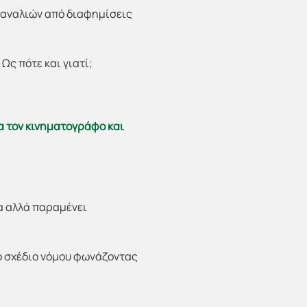
 καναλιών από διαφημίσεις
Ως πότε και γιατί;
α τον κινηματογράφο και
α αλλά παραμένει
χο σχέδιο νόμου φωνάζοντας