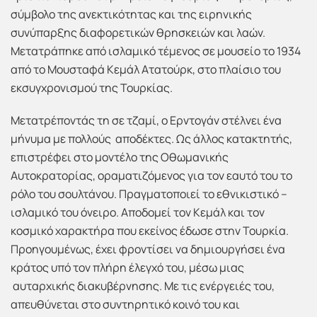
σύμβολο της ανεκτικότητας και της ειρηνικής
συνύπαρξης διαφορετικών θρησκειών και λαών.
Μετατράπηκε από ισλαμικό τέμενος σε μουσείο τo 1934
από τo Μουσταφά Κεμάλ Ατατούρκ, στο πλαίσιο του
εκσυγχρονισμού της Τουρκίας.
Μετατρέποντάς τη σε τζαμί, ο Ερντογάν στέλνει ένα
μήνυμα με πολλούς αποδέκτες. Ως άλλος κατακτητής,
επιστρέφει στο μοντέλο της Οθωμανικής
Αυτοκρατορίας, οραματιζόμενος για τον εαυτό του το
ρόλο του σουλτάνου. Πραγματοποιεί το εθνικιστικό –
ισλαμικό του όνειρο. Αποδομεί τον Κεμάλ και τον
κοσμικό χαρακτήρα που εκείνος έδωσε στην Τουρκία.
Προηγουμένως, έχει φροντίσει να δημιουργήσει ένα
κράτος υπό τον πλήρη έλεγχό του, μέσω μιας
αυταρχικής διακυβέρνησης. Με τις ενέργειές του,
απευθύνεται στο συντηρητικό κοινό του και