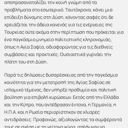
αποπροσανατολίζει την κοινή γνώμη από τα
προβλήματα στο εσωτερικό. Ταυτόχρονα, κάνει μια
επίδειξη δύναμης στη Δύση, κάνοντας σαφές ότι δε
χρειάζεται την άδεια κανενός για τις ενέργειες της
Τουρκίας ούτε ακόμα στην περίπτωση που πρόκειται για
ένα παγκόσμιο μνημείο πολιτιστικής κληρονομιάς,
όπως η Αγία Σοφία, αδιαφορώντας για τις διεθνείς
συμβάσεις και πρακτικές. Ουσιαστικά γυρνάει την
πλάτη του στη Δύση.
Παρά τις δηλώσεις δυσαρέσκειας από την παγκόσμια
κοινότητα για την μετατροπή της Αγίας Σοφίας σε
ισλαμικό τέμενος, δεν υπήρξε προθυμία και πολιτική
βούληση για επιβολή κυρώσεων. Εκτός από την Ελλάδα
και την Κύπρο, που αντέδρασαν έντονα, η Γερμανία, η
Η.Π.Α. και η Ρωσία περιορίστηκαν σε χλιαρές
αντιδράσεις. Προφανώς, αξιολογώντας τα συμφέροντά
τους σε σχέση με τη γείτονα χώρα, απέφυγαν να