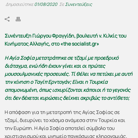
Δημοσιεύτηκε
01/08/2020
Σε
Συνεντεύξεις
Συνέντευξη Γιώργου Φραγγίδη, βουλευτή ν. Κιλκίς του
Κινήματος Αλλαγής, στο «
the
socialist
.
gr
»
Η Αγία Σοφία μετατράπηκε σε τζαμί με προεδρικό
διάταγμα, ενώ ήδη έχουν γίνει και οι πρώτες
μουσουλμανικές προσευχές. Τί θέλει να πετύχει με αυτή
την κίνηση ο Ταγίπ Ερντογάν; Είναι η Τουρκία
απομονωμένη, όπως ισχυρίζονται κάποιοι ή το γεγονός
ότι δεν δέχεται κυρώσεις δείχνει ακριβώς το αντίθετο;
Η απόφαση για τη μετατροπή της Αγίας Σοφίας σε
τζαμί, διευρύνει το χάσμα ανάμεσα στην Τουρκία και
την Ευρώπη. Η Αγία Σοφία αποτελεί σύμβολο του
χριστιανισμού και μνημείο παγκόσμιας κληρονομιάς,