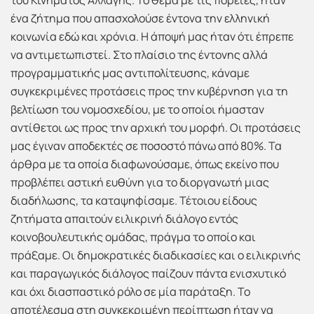
του Κινήματος Αλλαγής. Το θέμα με τις πορείες, ήταν
ένα ζήτημα που απασχολούσε έντονα την ελληνική
κοινωνία εδώ και χρόνια. Η άποψή μας ήταν ότι έπρεπε
να αντιμετωπιστεί. Στο πλαίσιο της έντονης αλλά
προγραμματικής μας αντιπολίτευσης, κάναμε
συγκεκριμένες προτάσεις προς την κυβέρνηση για τη
βελτίωση του νομοσχεδίου, με το οποίοι ήμασταν
αντίθετοι ως προς την αρχική του μορφή. Οι προτάσεις
μας έγιναν αποδεκτές σε ποσοστό πάνω από 80%. Τα
άρθρα με τα οποία διαφωνούσαμε, όπως εκείνο που
προβλέπει αστική ευθύνη για το διοργανωτή μιας
διαδήλωσης, τα καταψηφίσαμε. Τέτοιου είδους
ζητήματα απαιτούν ειλικρινή διάλογο εντός
κοινοβουλευτικής ομάδας, πράγμα το οποίο και
πράξαμε. Οι δημοκρατικές διαδικασίες και ο ειλικρινής
και παραγωγικός διάλογος παίζουν πάντα ενισχυτικό
και όχι διασπαστικό ρόλο σε μία παράταξη. Το
αποτέλεσμα στη συγκεκριμένη περίπτωση ήταν να